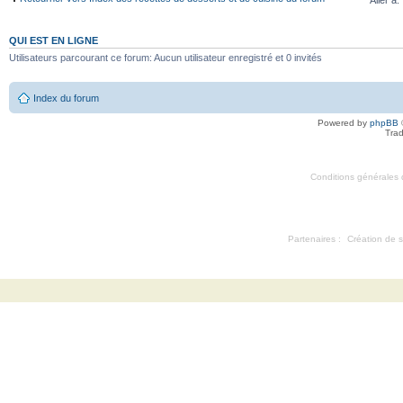
Aller à:
QUI EST EN LIGNE
Utilisateurs parcourant ce forum: Aucun utilisateur enregistré et 0 invités
Index du forum
Powered by
phpBB
Trad
Conditions générales d'
Partenaires :
Création de s