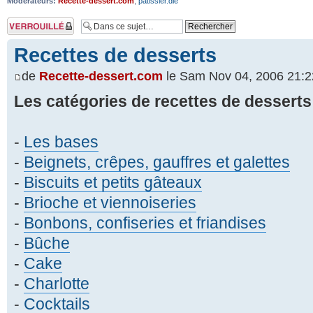
Modérateurs:
Recette-dessert.com
,
patissier.die
Sujet verouillé
Recettes de desserts
de
Recette-dessert.com
le Sam Nov 04, 2006 21:2
Les catégories de recettes de desserts
-
Les bases
-
Beignets, crêpes, gauffres et galettes
-
Biscuits et petits gâteaux
-
Brioche et viennoiseries
-
Bonbons, confiseries et friandises
-
Bûche
-
Cake
-
Charlotte
-
Cocktails