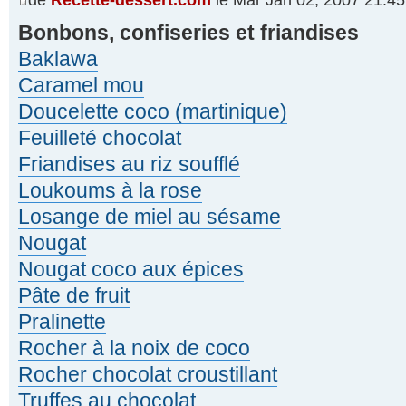
de
Recette-dessert.com
le Mar Jan 02, 2007 21:45
Bonbons, confiseries et friandises
Baklawa
Caramel mou
Doucelette coco (martinique)
Feuilleté chocolat
Friandises au riz soufflé
Loukoums à la rose
Losange de miel au sésame
Nougat
Nougat coco aux épices
Pâte de fruit
Pralinette
Rocher à la noix de coco
Rocher chocolat croustillant
Truffes au chocolat