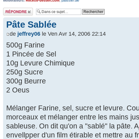
Modérateurs:
Recette-dessert.com
,
patissier.die
Répondre
Pâte Sablée
de
jeffrey06
le Ven Avr 14, 2006 22:14
500g Farine
1 Pincée de Sel
10g Levure Chimique
250g Sucre
300g Beurre
2 Oeus
Mélanger Farine, sel, sucre et levure. Cou
morceaux et mélanger entre les mains jus
sableuse. On dit qu'on a "sablé" la pâte. 
envellpper d'un film étirable et mettre au fr