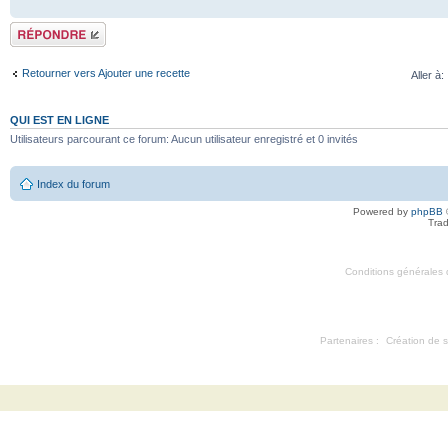
Répondre
Retourner vers Ajouter une recette
Aller à:
QUI EST EN LIGNE
Utilisateurs parcourant ce forum: Aucun utilisateur enregistré et 0 invités
Index du forum
Powered by
phpBB
Trad
Conditions générales d'
Partenaires :
Création de s