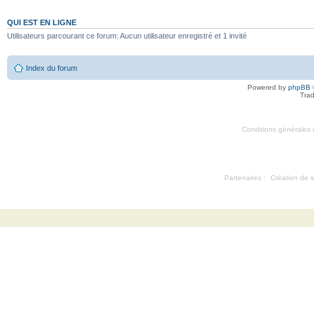
QUI EST EN LIGNE
Utilisateurs parcourant ce forum: Aucun utilisateur enregistré et 1 invité
Index du forum
Powered by
phpBB
Trad
Conditions générales d'
Partenaires :
Création de s