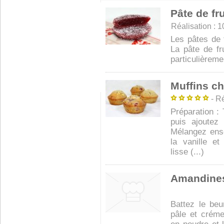
Pâte de fr
Réalisation : 10
Les pâtes de f
La pâte de fr
particulièrem
Muffins ch
- Ré
Préparation : 
puis ajoutez
Mélangez ens
la vanille e
lisse (...)
Amandines
Battez le beu
pâle et créme