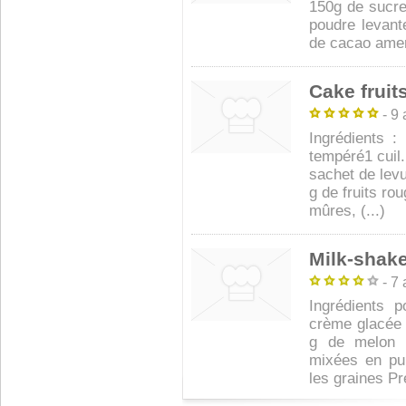
150g de sucre
poudre levant
de cacao amer
Cake frui
- 9 
Ingrédients 
tempéré1 cuil.
sachet de lev
g de fruits ro
mûres, (...)
Milk-shak
- 7 
Ingrédients 
crème glacée à
g de melon 
mixées en pu
les graines Pré