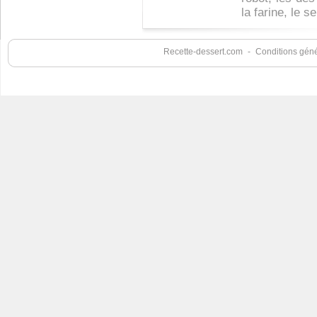
la farine, le sel
Recette-dessert.com
-
Conditions génér