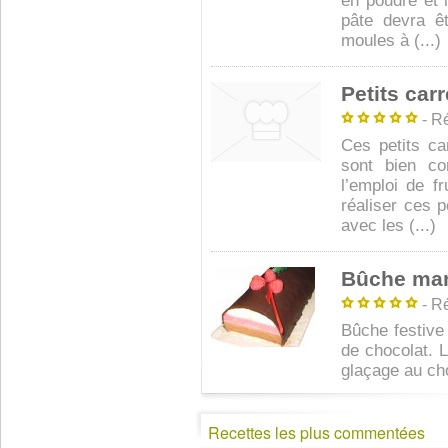
en poudre et l
pâte devra ê
moules à (...)
Petits car
- Ré
Ces petits ca
sont bien co
l’emploi de f
réaliser ces p
avec les (...)
Bûche man
- Ré
Bûche festive
de chocolat. 
glaçage au choc
Recettes les plus commentées