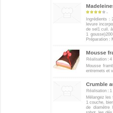
Madeleine
-
Ingrédients :
levure incorpo
de sel1 cuil. 
1 gousse)200
Préparation : 
Mousse fr
Réalisation : 4 
Mousse framb
entremets et v
Crumble au
Réalisation : 1
Mélangez les f
1 couche, bie
de diamètre 
robot, les dés