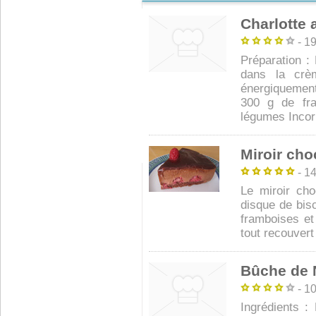
Charlotte 
- 19
Préparation : 
dans la crè
énergiquement
300 g de fr
légumes Incorp
Miroir cho
- 14
Le miroir ch
disque de bis
framboises et
tout recouvert 
Bûche de 
- 10
Ingrédients :