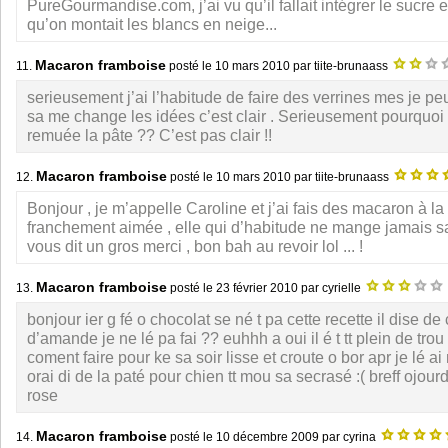
PureGourmandise.com, j’ai vu qu’il fallait intégrer le sucre
qu’on montait les blancs en neige...
Macaron framboise
11.
posté le
10 mars 2010
par tiite-brunaass
serieusement j’ai l’habitude de faire des verrines mes je pe
sa me change les idées c’est clair . Serieusement pourquoi
remuée la pâte ?? C’est pas clair !!
Macaron framboise
12.
posté le
10 mars 2010
par tiite-brunaass
Bonjour , je m’appelle Caroline et j’ai fais des macaron à la 
franchement aimée , elle qui d’habitude ne mange jamais s
vous dit un gros merci , bon bah au revoir lol ... !
Macaron framboise
13.
posté le
23 février 2010
par cyrielle
bonjour ier g fé o chocolat se né t pa cette recette il dise de
d’amande je ne lé pa fai ?? euhhh a oui il é t tt plein de trou 
coment faire pour ke sa soir lisse et croute o bor apr je lé ai 
orai di de la paté pour chien tt mou sa secrasé :( breff ojou
rose
Macaron framboise
14.
posté le
10 décembre 2009
par cyrina