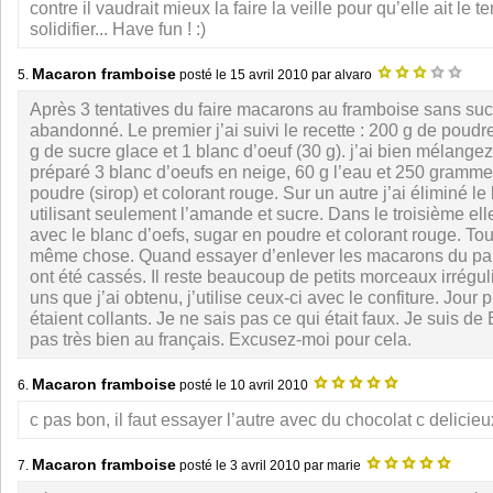
contre il vaudrait mieux la faire la veille pour qu’elle ait le 
solidifier... Have fun ! :)
Macaron framboise
5.
posté le
15 avril 2010
par alvaro
Après 3 tentatives du faire macarons au framboise sans succ
abandonné. Le premier j’ai suivi le recette : 200 g de poud
g de sucre glace et 1 blanc d’oeuf (30 g). j’ai bien mélangez.
préparé 3 blanc d’oeufs en neige, 60 g l’eau et 250 gramm
poudre (sirop) et colorant rouge. Sur un autre j’ai éliminé le
utilisant seulement l’amande et sucre. Dans le troisième elle
avec le blanc d’oefs, sugar en poudre et colorant rouge. Tout
même chose. Quand essayer d’enlever les macarons du papi
ont été cassés. Il reste beaucoup de petits morceaux irrégu
uns que j’ai obtenu, j’utilise ceux-ci avec le confiture. Jour 
étaient collants. Je ne sais pas ce qui était faux. Je suis de B
pas très bien au français. Excusez-moi pour cela.
Macaron framboise
6.
posté le
10 avril 2010
c pas bon, il faut essayer l’autre avec du chocolat c delicieu
Macaron framboise
7.
posté le
3 avril 2010
par marie