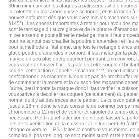
30mn minimum sur les plaques à patisserie avt d’enfourner 
la colerette du macarons puisse se former, et ds la facon à l
pouvez enfourner dés que vous avez mis les macarons sur l
à145°) . Les choses importantes à retenir pour avoir des ma
sont le tamisage du sucre glace et de la poudre d’amande
mixer ensemble pour affiner le melange, mais il faut proced
pour ne surtout pas chauffer la poudre d’amandes ; et l’autre
pour la methode à l’italienne, une fois le melange blancs e
glace-poudre d’amandes incorporé, il faut melanger la pate 
maryse un peu plus energiquement pendant 1mn environ, f
vous vouliez chasser l’air : la pate doit etre souple et brilla
liquide, cette action s’appelle ?macaroner ?, on ne l’utilise
confectionner les macaron. N’oubliez pas de prechauffer vot
de commencer la recette et la cuisson des macarons depend 
l’autre, peu importe la marque donc il faut verifier la cuisson
vous arrivez à decoller les coques (delicatement) du papier s
normal qu’il y ait des traces sur le papier . La cuisson peut 
jusqu’á 18mn, donc je vous conseille de commencer par met
chronomètre à 12 mn et de verifier et rajouter du temps de c
necessaire. Petit rappel, attention de ne pas laisser la porte
lors de la verification de la cuisson car le four perd 30 à 40
chaque ouverture ... PS : faites la confiture vous meme, ce 
compliqué, pas tres long, ce sera moins sucré et tellement m