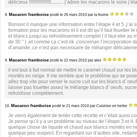
délicieux !!!!!!!!!!!!!!!!!!.......... j’adore les macarons le soire j’é
Macaron framboise
8.
posté le
26 mars 2010
par la fouine
Bonsoir il manque une information entre l’étape 4 et 5 ,j’ai 
formation pour les macarons et il est dit qu’il faut fouetter 
et blancs jusqu’au refroidissement complet ( il faut etre au
de 30 ° ) ,et comme ca c’est ok ,concernan l’incorporation d
d’amande ,ce n’est pas necessaire de mélanger délicateme
Macaron framboise
9.
posté le
22 mars 2010
par alex
il est tout à fait normal de mettre le caramel chaud sur les b
montés en neige. Il me semble que le problème qui se pose,
allez trop vite pour verser le sucre cuit sur les blancs d’ oe
laisser pas fouetter assez le mélange blancs d’ oeufs, sucre c
refroidisse complétement.
Macaron framboise
10.
posté le
21 mars 2010
par Cuisinier en herbe
Je viens également de tester cette recette et c’était aussi c
Je pense qu’il y a un problème au niveau de l’étape 3 et 4. E
quelque chose de liquide et chaud aux blancs montés en 
quelque peu suspect. En regardant sur d’autres site, nota