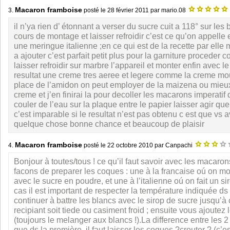
Macaron framboise
3.
posté le
28 février 2011
par mario.08
il n’ya rien d’ étonnant a verser du sucre cuit a 118° sur les
cours de montage et laisser refroidir c’est ce qu’on appelle e
une meringue italienne ;en ce qui est de la recette par elle 
a ajouter c’est parfait petit plus pour la garniture proceder
laisser refroidir sur marbre l’appareil et monter enfin avec l
resultat une creme tres aeree et legere comme la creme mo
place de l’amidon on peut employer de la maizena ou mieu
creme et j’en finirai la pour decoller les macarons imperatif 
couler de l’eau sur la plaque entre le papier laisser agir q
c’est imparable si le resultat n’est pas obtenu c est que v
quelque chose bonne chance et beaucoup de plaisir
Macaron framboise
4.
posté le
22 octobre 2010
par Canpachi
Bonjour à toutes/tous ! ce qu’il faut savoir avec les macarons
facons de preparer les coques : une à la francaise oú on mo
avec le sucre en poudre, et une à l’italienne oú on fait un si
cas il est important de respecter la température indiquée ds la
continuer à battre les blancs avec le sirop de sucre jusqu’à
recipiant soit tiede ou casiment froid ; ensuite vous ajoutez 
(toujours le melanger aux blancs !).La difference entre les 
que ds la première, il faut laisser les coques ?crouter ? (c’es