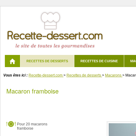
RECETTES DE DESSERTS
RECETTES DE CUISINE
MA
Vous êtes ici :
Recette-dessert.com
>
Recettes de desserts
>
Macarons
>
Macar
Macaron framboise
Pour
20 macarons
framboise