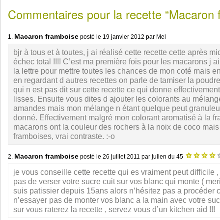
Commentaires pour la recette “Macaron 
Macaron framboise
1.
posté le
19 janvier 2012
par Mel
bjr à tous et à toutes, j ai réalisé cette recette cette après midi
échec total !!!! C’est ma première fois pour les macarons j ai 
la lettre pour mettre toutes les chances de mon coté mais en
en regardant d autres recettes on parle de tamiser la poud
qui n est pas dit sur cette recette ce qui donne effectiveme
lisses. Ensuite vous dites d ajouter les colorants au mélan
amandes mais mon mélange n étant quelque peut granuleux
donné. Effectivement malgré mon colorant aromatisé à la 
macarons ont la couleur des rochers à la noix de coco mais
framboises, vrai contraste. :-o
Macaron framboise
2.
posté le
26 juillet 2011
par julien du 45
je vous conseille cette recette qui es vraiment peut difficile
pas de verser votre sucre cuit sur vos blanc qui monte ( mer
suis patissier depuis 15ans alors n’hésitez pas a procéder c
n’essayer pas de monter vos blanc a la main avec votre sucr
sur vous raterez la recette , servez vous d’un kitchen aid !!!