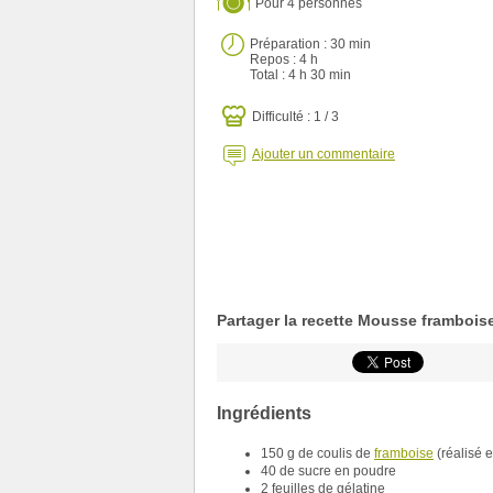
Pour
4 personnes
Préparation :
30 min
Repos : 4 h
Total :
4 h 30 min
Difficulté : 1 / 3
Ajouter un commentaire
Partager la recette Mousse frambois
Ingrédients
150 g de coulis de
framboise
(réalisé 
40 de sucre en poudre
2 feuilles de gélatine