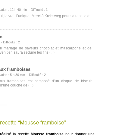
ation : 12 h 40 min - Difficulté : 1
eul, le vrai, l’unique. Merci à Krebsweg pour sa recette du
en
 Difficulté : 2
til mariage de saveurs chocolat et mascarpone et de
énitien saura séduire les fins (...)
aux framboises
ation : 5 h 30 min - Difficulté : 2
 aux framboises est composé d’un disque de biscuit
d’une couche de (...)
 recette “Mousse framboise”
éalisé la recette
Mousse framboise
pour donner une