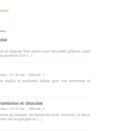
taire
olat
t se déguste telle quelle avec des petits gâteaux, mais
a garniture d’un (...)
ation : 4 h 30 min - Difficulté : 1
 légère et parfumée idéale pour vos entremets et
amboise et chocolat
ation : 9 h 15 min - Difficulté : 2
ousse de mangue, de framboise et de chocolat. Le décor
es est un glaçage au (...)