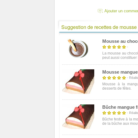
Ajouter un commen
Suggestion de recettes de mousse
Mousse au choc
-
La mousse au chocola
peut aussi constituer l
Mousse mangue
- Réalis
Mousse à la mangue
desserts de fêtes.
Bûche mangue fr
- Réalis
Bûche festive à la m
de la bûche aux mouss