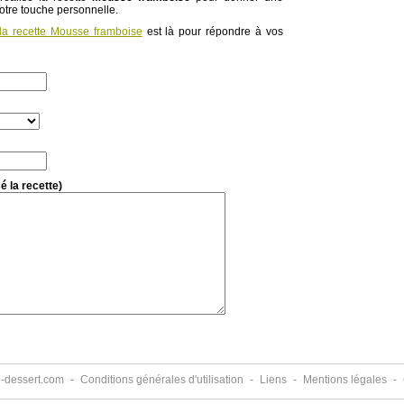
votre touche personnelle.
la recette Mousse framboise
est là pour répondre à vos
é la recette)
e-dessert.com
-
Conditions générales d'utilisation
-
Liens
-
Mentions légales
-