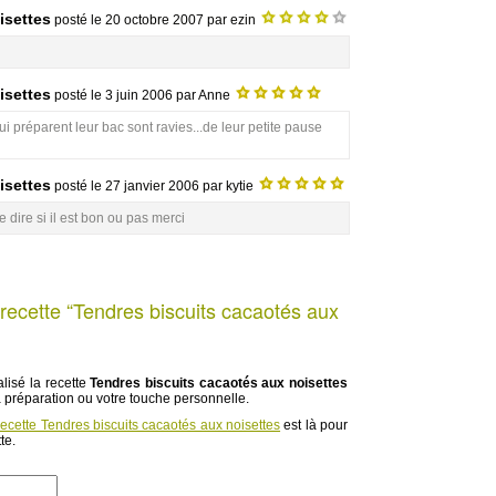
isettes
posté le
20 octobre 2007
par ezin
isettes
posté le
3 juin 2006
par Anne
ui préparent leur bac sont ravies...de leur petite pause
isettes
posté le
27 janvier 2006
par kytie
 dire si il est bon ou pas merci
recette “Tendres biscuits cacaotés aux
lisé la recette
Tendres biscuits cacaotés aux noisettes
a préparation ou votre touche personnelle.
recette Tendres biscuits cacaotés aux noisettes
est là pour
te.