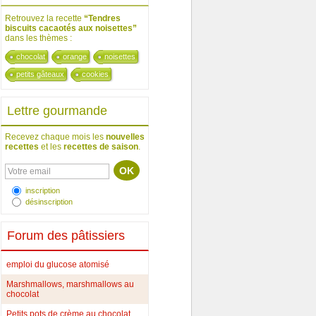
Retrouvez la recette
“Tendres
biscuits cacaotés aux noisettes”
dans les thèmes :
chocolat
orange
noisettes
petits gâteaux
cookies
Lettre gourmande
Recevez chaque mois les
nouvelles
recettes
et les
recettes de saison
.
inscription
désinscription
Forum des pâtissiers
emploi du glucose atomisé
Marshmallows, marshmallows au
chocolat
Petits pots de crème au chocolat