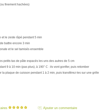
 (ou finement hachées)
e et le zeste râpé pendant 5 min
z de battre encore 3 min
rbonate et le sel tamisés ensemble
s petits tas de pâte espacés les uns des autres de 5 cm
ant 9 à 10 min (pas plus), à 190° C : ils vont gonfler, puis retomber
ur la plaque de cuisson pendant 1 à 2 min, puis transférez-les sur une grille
taires
Ajouter un commentaire