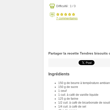
Difficulté : 1 / 3
7
commentaires
Partager la recette Tendres biscuits
Ingrédients
150 g de beurre à température ambian
150 g de sucre
1 oeuf
1 cuil. à café de vanille liquide
125 g de farine
1/2 cuil. à café de bicarbonate de sou
1/4 cuil. à café de sel