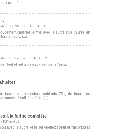
rporez la (...)
es
ation : 1 h 30 min - Difficulté : 1
doucement chauffer le miel avec le sucre et le beurre, en
ère en bois, (...)
ation : 12 h 40 min - Difficulté : 2
de Noël et petits gateaux de noël à l’anis.
ahuètes
 de beurre à température ambiante 75 g de beurre de
ssonade 2 cuil. à café de (...)
es à la farine complète
 Difficulté : 1
u avec le sucre et le sel Ajoutez l’oeuf et l’incorporez
(...)