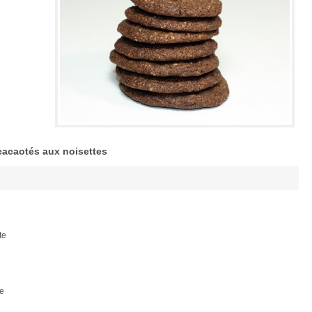
 cacaotés aux noisettes
te
de