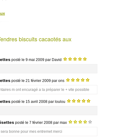
aux
Tendres biscuits cacaotés aux
ettes
posté le
9 mai 2009
par David
ettes
posté le
21 février 2009
par ons
ntaires m ont encuragé a la préparer le + vite possible
ettes
posté le
15 avril 2008
par loulou
isettes
posté le
7 février 2008
par max
tte sera bonne pour mes entremet merci