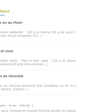
âteaux
y ou au rhum
érature ambiante) : 130 g de beurre 130 g de sucre 2
avec levure incorporée 1/2 (...)
 et coco
 petits carrés : Pour le fond sablé : 125 g de beurre
semoule135 g de farine tamisée (...)
s au chocolat
s au chocolat procurent trois sensations au fur et à
edans : d’abord (...)
ation : 45 min - Difficulté : 1
le sucre semoule en mousse blanche Ajoutez les jaunes