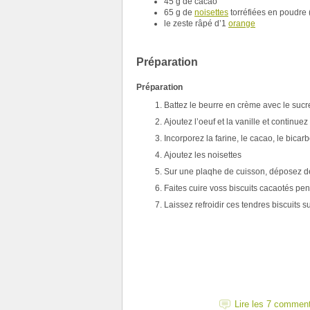
45 g de cacao
65 g de
noisettes
torréfiées en poudre
le zeste râpé d’1
orange
Préparation
Préparation
Battez le beurre en crème avec le sucr
Ajoutez l’oeuf et la vanille et continue
Incorporez la farine, le cacao, le bica
Ajoutez les noisettes
Sur une plaqhe de cuisson, déposez de
Faites cuire voss biscuits cacaotés pend
Laissez refroidir ces tendres biscuits s
Lire les 7 commen