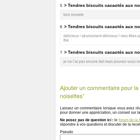
> Tendres biscuits cacaotés aux no
5.
bon receete
> Tendres biscuits cacaotés aux no
6.
délicieux ! absolument délicieux ! mes filles q
thé.
> Tendres biscuits cacaotés aux no
7.
je ne l’ai pas encore fait mais pouvez-vous me
Ajouter un commentaire pour la 
noisettes”
Laissez un commentaire lorsque vous avez réa
pour donner une appréciation, un conseil sur l
Ne posez pas de question ici :
le
forum de la 
répondre à vos questions et discuter de la recet
Pseudo