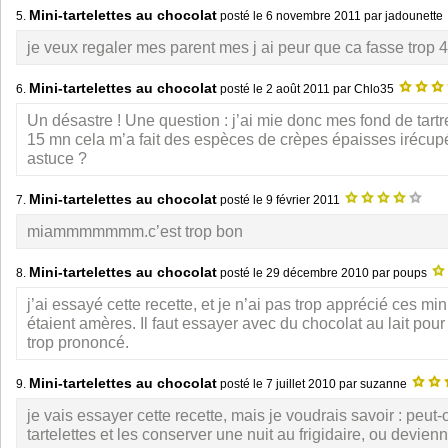
Mini-tartelettes au chocolat
5.
posté le
6 novembre 2011
par jadounette
je veux regaler mes parent mes j ai peur que ca fasse tr
Mini-tartelettes au chocolat
6.
posté le
2 août 2011
par Chlo35
Un désastre ! Une question : j’ai mie donc mes fond de tartr
15 mn cela m’a fait des espèces de crèpes épaisses irécup
astuce ?
Mini-tartelettes au chocolat
7.
posté le
9 février 2011
miammmmmmm.c’est trop bon
Mini-tartelettes au chocolat
8.
posté le
29 décembre 2010
par poups
j’ai essayé cette recette, et je n’ai pas trop apprécié ces mini
étaient amères. Il faut essayer avec du chocolat au lait pou
trop prononcé.
Mini-tartelettes au chocolat
9.
posté le
7 juillet 2010
par suzanne
je vais essayer cette recette, mais je voudrais savoir : peut-
tartelettes et les conserver une nuit au frigidaire, ou devien