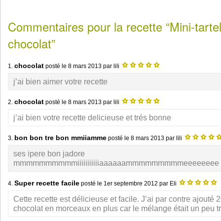
Commentaires pour la recette “Mini-tarte
chocolat”
chocolat
1.
posté le
8 mars 2013
par lili
j’ai bien aimer votre recette
chocolat
2.
posté le
8 mars 2013
par lili
j’ai bien votre recette delicieuse et trés bonne
bon bon tre bon mmiiamme
3.
posté le
8 mars 2013
par lili
ses ipere bon jadore
mmmmmmmmmmiiiiiiiiiiiaaaaaammmmmmmmmeeeeeeee
Super recette facile
4.
posté le
1er septembre 2012
par Eli
Cette recette est délicieuse et facile. J’ai par contre ajouté 
chocolat en morceaux en plus car le mélange était un peu tr