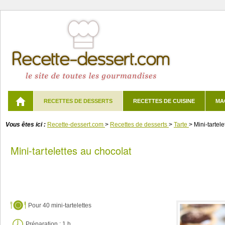
RECETTES DE DESSERTS
RECETTES DE CUISINE
MA
Vous êtes ici :
Recette-dessert.com
>
Recettes de desserts
>
Tarte
>
Mini-tartel
Mini-tartelettes au chocolat
Pour
40 mini-tartelettes
Préparation :
1 h