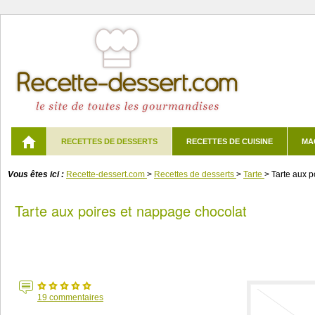
RECETTES DE DESSERTS
RECETTES DE CUISINE
MA
Vous êtes ici :
Recette-dessert.com
>
Recettes de desserts
>
Tarte
>
Tarte aux p
Tarte aux poires et nappage chocolat
19
commentaires