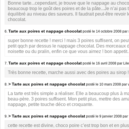
Bonne tarte...cependant, je trouve que le nappage au choc
beaucoup trop le goût des poires et de la pâte...Je n’ai pas 
équilibré au niveau des saveurs. Il faudrait peut-être revoir 
chocolat.
Tarte aux poires et nappage chocolat
6.
posté le
14 octobre 2008
par 
super bonne recette ! merci ! mais 3 poires suffisent, on peu
petit qqch par dessus le nappage chocolat. Des morceaux
noisette ou du pralin, enfin ce que vous aimez ! bon appetit...
Tarte aux poires et nappage chocolat
7.
posté le
16 avril 2008
par Lil
Très bonne recette, marche aussi avec des poires au sirop !
> Tarte aux poires et nappage chocolat
8.
posté le
10 mars 2008
par 
La tarte est très simple a réaliser. Elle a beaucoup plus à 
beau-père. 3 poires suffisent. Mon petit plus, mettre des ama
nappage, petite touche déco et croquante.
> Tarte aux poires et nappage chocolat
9.
posté le
9 janvier 2008
par 
cette recette est divine, choco poire c’est trop bon et en plus