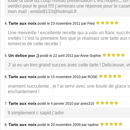
toute la tarte du coup niveau présentation c’est moyen,,, o
verdict pour le gout !!!!! j’aimerais une réponse pour le cara
mon mail : emilie8133@hotmail.fr
Tarte aux noix
4.
posté le
23 novembre 2011
par Fred
Une merveille ! excellente recette qui a valu un franc succ
invités ! c’est la première fois que je réalisais une tarte aux 
remercie de cette recette !
Un delice pur ;)
5.
posté le
22 avril 2011
par Anne-Sophie
J’ ai eu un tres grand succes avec cette tarte ! Delicieuse, vr
Tarte aux noix
6.
posté le
15 novembre 2010
par ROSE
vraiment succulente , je l’ai servi avec une boule de glace v
enchantement !
Tarte aux noix
7.
posté le
4 janvier 2010
par anes310
tt simplement c sapid j’ador
Tarte aux noix
8.
posté le
20 novembre 2009
par nadine