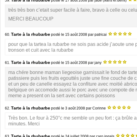
Tarte à la rhubarbe
59.
posté le
17 août 2008
par jade (9ans et demi)
très très bon c’etait super facile à faire, bravo à celle ou celu
MERCI BEAUCOUP
Tarte à la rhubarbe
60.
posté le
15 août 2008
par patricai
pour que la tartea la rubarbe ne sois pas acide j’aoute un
tronson et cuit avec la rubarbe
Tarte à la rhubarbe
61.
posté le
15 août 2008
par jany
ma chére bonne maman liegeoise garnissait le fond de tarte
patissiere puis les fruits egouttés juste une fine couche d
et un peu de canelle essayez la confiture avec moitié abrico
belgique on accomode aussi le porc avec une compote de rh
meme a present on la sert avec certains poissons
Tarte à la rhubarbe
62.
posté le
3 août 2008
par Corinne
Très bon. Le four à 250°c me semble un peu fort : ça brûle 
minutes. Merci
Tarte à la rhubarbe
63.
posté le
24 juillet 2008
par caro ingals