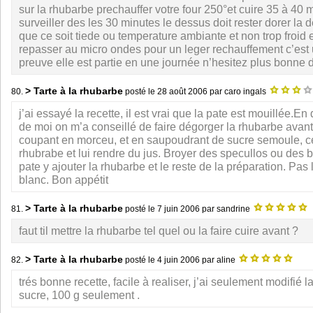
sur la rhubarbe prechauffer votre four 250°et cuire 35 à 40 
surveiller des les 30 minutes le dessus doit rester dorer la d
que ce soit tiede ou temperature ambiante et non trop froid ev
repasser au micro ondes pour un leger rechauffement c’est 
preuve elle est partie en une journée n’hesitez plus bonne 
> Tarte à la rhubarbe
80.
posté le
28 août 2006
par caro ingals
j’ai essayé la recette, il est vrai que la pate est mouillée.En
de moi on m’a conseillé de faire dégorger la rhubarbe avant d
coupant en morceu, et en saupoudrant de sucre semoule, ce q
rhubrabe et lui rendre du jus. Broyer des specullos ou des 
pate y ajouter la rhubarbe et le reste de la préparation. Pas 
blanc. Bon appétit
> Tarte à la rhubarbe
81.
posté le
7 juin 2006
par sandrine
faut til mettre la rhubarbe tel quel ou la faire cuire avant ?
> Tarte à la rhubarbe
82.
posté le
4 juin 2006
par aline
trés bonne recette, facile à realiser, j’ai seulement modifié l
sucre, 100 g seulement .