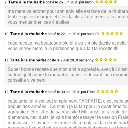
Tarte à la rhubarbe
9.
posté le
26 juin 2010
par myon
ma mere va adorer pour son aniv elle est fane de la rhubar
tout ce qui est marqué et c’est facile a faire merci a la créat
vous meriter bien ces 4 étoiles
Tarte à la rhubarbe
10.
posté le
22 juin 2010
par saida91
cette recette ma beaucoup plu elle es simple ;facile et deli
vous verrey merci a la perssonne qui a fait la recette !!!!
Tarte à la rhubarbe
11.
posté le
2 juin 2010
par jenny
Super bonne recette que mon ami a apprécié, avec lui c’est
surtout qu’il adore la rhubarbe, mais ce dessert lui a énorm
conseille vivement
Tarte à la rhubarbe
12.
posté le
30 mai 2010
par Elise
cette tarte, elle est tout simplement PARFAITE, c’est celle 
depuis des années ! Ce matin je la fait pour la quatrième fois
agréable d’être sûre de sa réussite ! Moi aussi je rajoute de
d’amande, moi aussi je vais bientôt essayer le version Frai
moi aussi, je l’avoue, il m’arrive de remplacer la crème fraîch