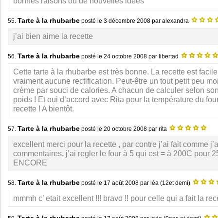
bonnes raisons ou de nouvelles idees
Tarte à la rhubarbe
55.
posté le
3 décembre 2008
par alexandra
j’ai bien aime la recette
Tarte à la rhubarbe
56.
posté le
24 octobre 2008
par libertad
Cette tarte à la rhubarbe est très bonne. La recette est faci
vraiment aucune rectification. Peut-être un tout petit peu mo
crème par souci de calories. A chacun de calculer selon son 
poids ! Et oui d’accord avec Rita pour la température du four
recette ! A bientôt.
Tarte à la rhubarbe
57.
posté le
20 octobre 2008
par rita
excellent merci pour la recette , par contre j’ai fait comme j’
commentaires, j’ai regler le four à 5 qui est = à 200C pour
ENCORE
Tarte à la rhubarbe
58.
posté le
17 août 2008
par léa (12et demi)
mmmh c’ etait excellent !!! bravo !! pour celle qui a fait la recet