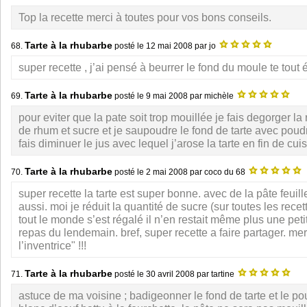
Top la recette merci à toutes pour vos bons conseils.
Tarte à la rhubarbe
68.
posté le
12 mai 2008
par jo
super recette , j’ai pensé à beurrer le fond du moule te tout éta
Tarte à la rhubarbe
69.
posté le
9 mai 2008
par michèle
pour eviter que la pate soit trop mouillée je fais degorger l
de rhum et sucre et je saupoudre le fond de tarte avec pou
fais diminuer le jus avec lequel j’arose la tarte en fin de cui
Tarte à la rhubarbe
70.
posté le
2 mai 2008
par coco du 68
super recette la tarte est super bonne. avec de la pâte feuill
aussi. moi je réduit la quantité de sucre (sur toutes les rece
tout le monde s’est régalé il n’en restait même plus une pet
repas du lendemain. bref, super recette a faire partager. mer
l’inventrice" !!!
Tarte à la rhubarbe
71.
posté le
30 avril 2008
par tartine
astuce de ma voisine ; badigeonner le fond de tarte et le po