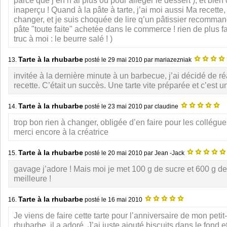
parce que j’en n’ai plus ou pour alléger le dessert ), et bien
inaperçu ! Quand à la pâte à tarte, j’ai moi aussi Ma recette
changer, et je suis choquée de lire q’un pâtissier recommand
pâte "toute faite" achetée dans le commerce ! rien de plus fa
truc à moi : le beurre salé ! )
Tarte à la rhubarbe
13.
posté le
29 mai 2010
par mariazezniak
invitée à la dernière minute à un barbecue, j’ai décidé de ré
recette. C’était un succès. Une tarte vite préparée et c’est u
Tarte à la rhubarbe
14.
posté le
23 mai 2010
par claudine
trop bon rien à changer, obligée d’en faire pour les collégu
merci encore à la créatrice
Tarte à la rhubarbe
15.
posté le
20 mai 2010
par Jean -Jack
gavage j’adore ! Mais moi je met 100 g de sucre et 600 g de 
meilleure !
Tarte à la rhubarbe
16.
posté le
16 mai 2010
Je viens de faire cette tarte pour l’anniversaire de mon petit-
rhubarbe, il a adoré. J’ai juste ajouté biscuits dans le fond e