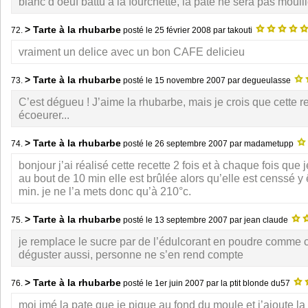
blanc d’oeuf battu à la fourchette, la pâte ne sera pas mouil
> Tarte à la rhubarbe
72.
posté le
25 février 2008
par takouti
vraiment un delice avec un bon CAFE delicieu
> Tarte à la rhubarbe
73.
posté le
15 novembre 2007
par degueulasse
C’est dégueu ! J’aime la rhubarbe, mais je crois que cette r
écoeurer...
> Tarte à la rhubarbe
74.
posté le
26 septembre 2007
par madametupp
bonjour j’ai réalisé cette recette 2 fois et à chaque fois que 
au bout de 10 min elle est brûlée alors qu’elle est censsé y
min. je ne l’a mets donc qu’à 210°c.
> Tarte à la rhubarbe
75.
posté le
13 septembre 2007
par jean claude
je remplace le sucre par de l’édulcorant en poudre comme c
déguster aussi, personne ne s’en rend compte
> Tarte à la rhubarbe
76.
posté le
1er juin 2007
par la ptit blonde du57
moi jmé la pate que je pique au fond du moule et j’ajoute la