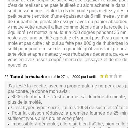
c’est de realiser une pate feuilleté ou alors acheter la dans
sont aussi bonne ! etaler la ds un moule puis mettez y des bi
petit beurre ) environ d’une épaisseur de 5 millimetre , y m
de rhubarbe au prealable essuyer avec du papier absorbeur (
y mettre votre apareil a flan comme décris dans la recette ( e
équilibré ) et mettez la au four a 200 degrés pendant 35 mn e
reste avec une acidité agréable et surtout pas d’eau qui ren
mole et pas cuite ; ah oui au faite pas 800 g de rhubarbes l
suffit pour pour etre sur de la quantité qu’il vous faut prene
tarte vide et apres mettez y vos rhubarbes dedans a ca va 
vous en avez assez coupé ! merci de l’essayez et de me d
nouvelles
Tarte à la rhubarbe
33.
posté le
27 mai 2009
par Laetitia
J’ai testé la recette, avec ma propre pâte (je ne peux pas ju
par contre, je donne mon avis :
800G de rhubarbe, c’est énorme, sa déborde du moule, j
plus de la moitié.
C’est hyper hyper sucré, j’ai mis 100G de sucre et c’était 
Pour la cuisson réduisez la première fournée de 25 min
suffisent (vous allez bruler votre pâte)
Impossible à démouler, elle était bien fraîche, bien cuite 