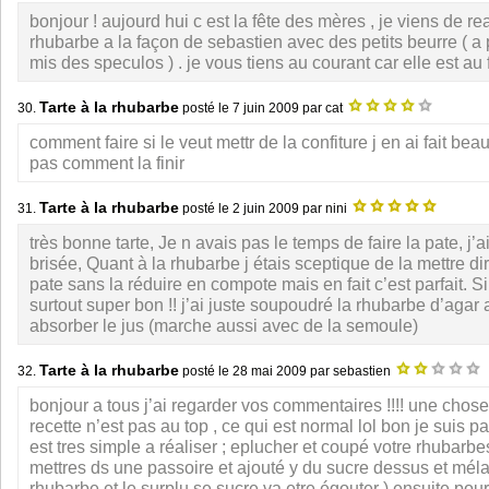
bonjour ! aujourd hui c est la fête des mères , je viens de real
rhubarbe a la façon de sebastien avec des petits beurre ( a p
mis des speculos ) . je vous tiens au courant car elle est au f
Tarte à la rhubarbe
30.
posté le
7 juin 2009
par cat
comment faire si le veut mettr de la confiture j en ai fait bea
pas comment la finir
Tarte à la rhubarbe
31.
posté le
2 juin 2009
par nini
très bonne tarte, Je n avais pas le temps de faire la pate, j’
brisée, Quant à la rhubarbe j étais sceptique de la mettre di
pate sans la réduire en compote mais en fait c’est parfait. S
surtout super bon !! j’ai juste soupoudré la rhubarbe d’agar
absorber le jus (marche aussi avec de la semoule)
Tarte à la rhubarbe
32.
posté le
28 mai 2009
par sebastien
bonjour a tous j’ai regarder vos commentaires !!!! une chose 
recette n’est pas au top , ce qui est normal lol bon je suis pa
est tres simple a réaliser ; eplucher et coupé votre rhubarbe
mettres ds une passoire et ajouté y du sucre dessus et méla
rhubarbe et le surplu se sucre va etre égouter ) ensuite pou