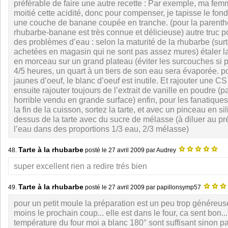
préférable de faire une autre recette : Par exemple, ma fe
moitié cette acidité, donc pour compenser, je tapisse le fond
une couche de banane coupée en tranche. (pour la parenth
rhubarbe-banane est très connue et délicieuse) autre truc p
des problèmes d’eau : selon la maturité de la rhubarbe (surt
achetées en magasin qui ne sont pas assez mures) étaler 
en morceau sur un grand plateau (éviter les surcouches si 
4/5 heures, un quart à un tiers de son eau sera évaporée. pou
jaunes d’oeuf, le blanc d’oeuf est inutile. Et rajouter une C
ensuite rajouter toujours de l’extrait de vanille en poudre (p
horrible vendu en grande surface) enfin, pour les fanatique
la fin de la cuisson, sortez la tarte, et avec un pinceau en si
dessus de la tarte avec du sucre de mélasse (à diluer au p
l’eau dans des proportions 1/3 eau, 2/3 mélasse)
Tarte à la rhubarbe
48.
posté le
27 avril 2009
par Audrey
super excellent rien a redire trés bien
Tarte à la rhubarbe
49.
posté le
27 avril 2009
par papillonsymp57
pour un petit moule la préparation est un peu trop généreuse
moins le prochain coup... elle est dans le four, ca sent bon..
température du four moi a blanc 180° sont suffisant sinon pat