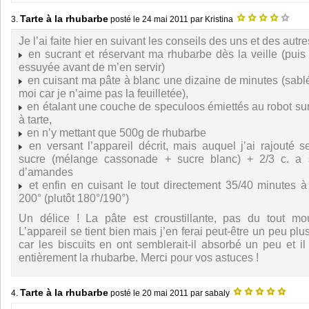
Tarte à la rhubarbe
3.
posté le
24 mai 2011
par Kristina
Je l’ai faite hier en suivant les conseils des uns et des autres
en sucrant et réservant ma rhubarbe dès la veille (puis j
essuyée avant de m’en servir)
en cuisant ma pâte à blanc une dizaine de minutes (sablé
moi car je n’aime pas la feuilletée),
en étalant une couche de speculoos émiettés au robot sur 
à tarte,
en n’y mettant que 500g de rhubarbe
en versant l’appareil décrit, mais auquel j’ai rajouté
sucre (mélange cassonade + sucre blanc) + 2/3 c. a
d’amandes
et enfin en cuisant le tout directement 35/40 minutes 
200° (plutôt 180°/190°)
Un délice ! La pâte est croustillante, pas du tout mou
L’appareil se tient bien mais j’en ferai peut-être un peu plus
car les biscuits en ont semblerait-il absorbé un peu et il
entièrement la rhubarbe. Merci pour vos astuces !
Tarte à la rhubarbe
4.
posté le
20 mai 2011
par sabaly