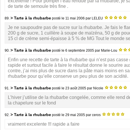
excellente ! Pour pomper l’eau rendue par la rhubarbe, je s
de tarte de semoule très fine .
> Tarte à la rhubarbe
89.
posté le
11 mai 2006
par LELEU
Je ne saupoudre pas de sucre sur la rhubarbe. Je fais le fla
200 g de sucre, 1 cuillère à soupe de maïzéna, 50 g de po
15 cl de crème semi-épaisse à 5 % de MG Tout le monde se 
> Tarte à la rhubarbe
90.
posté le
6 septembre 2005
par Marie-Lou
Enfin une recette de tarte à la rhubarbe qui n’est pas casse 
rapide et surtout facile à faire le résultat donne le sourire 
contre, j’ai mis plus de sucre dans la pâte mais moins en s
rhubarbe pour qu’elle conserve un peu plus de son acidité.
> Tarte à la rhubarbe
91.
posté le
23 août 2005
par Nicole
L’hiver j’utilise de la rhubarbe congelée, comme elle rend d
la chapelure sur le fond
> Tarte à la rhubarbe
92.
posté le
29 mai 2005
par ceros
vraiment excelente !!! rapide a faire