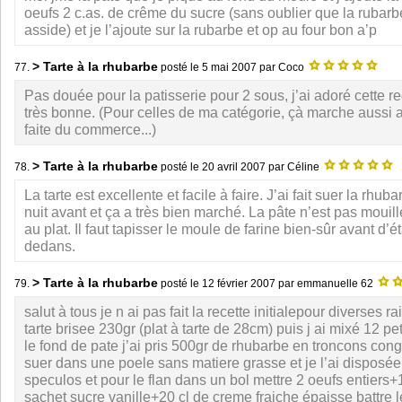
oeufs 2 c.as. de crême du sucre (sans oublier que la rubarbe
asside) et je l’ajoute sur la rubarbe et op au four bon a’p
> Tarte à la rhubarbe
77.
posté le
5 mai 2007
par Coco
Pas douée pour la patisserie pour 2 sous, j’ai adoré cette re
très bonne. (Pour celles de ma catégorie, çà marche aussi a
faite du commerce...)
> Tarte à la rhubarbe
78.
posté le
20 avril 2007
par Céline
La tarte est excellente et facile à faire. J’ai fait suer la rh
nuit avant et ça a très bien marché. La pâte n’est pas mouill
au plat. Il faut tapisser le moule de farine bien-sûr avant d’ét
dedans.
> Tarte à la rhubarbe
79.
posté le
12 février 2007
par emmanuelle 62
salut à tous je n ai pas fait la recette initialepour diverses r
tarte brisee 230gr (plat à tarte de 28cm) puis j ai mixé 12 pe
le fond de pate j’ai pris 500gr de rhubarbe en troncons conge
suer dans une poele sans matiere grasse et je l’ai disposée
speculos et pour le flan dans un bol mettre 2 oeufs entiers
sachet sucre vanille+20 cl de creme fraiche épaisse battre l