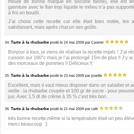
moule de bonne marque en silicone fariné), elle est te
garniture avec le flan trop liquide le milieu n’a pas suppor
à fini en bouilli.
J’ai choisi cette recette car elle était bien notée, les 
satisfaisant, mais après chacun ses goûts.
Tarte à la rhubarbe
34.
posté le
24 mai 2009
par Casimir
Bonjour à tous, je viens de réaliser la recette impéc ! J’ai ré
cuisson sur 180°c mais je l’ai prolongé 15m de plus !! J’y a
des morceaux de pommes !! Délicieux !!
Tarte à la rhubarbe
35.
posté le
23 mai 2009
par josette
Excellent, mais il vaut mieux disposer dans un saladier et au
veille - la rhubarbe coupée et 100 gr de sucre - pour pouvoir
jus. Avec 1,5 dl de crème à 35 % c’est très bon .
Tarte à la rhubarbe
36.
posté le
21 mai 2009
par cath
trés bonne recette,même si la température était un peu élé
merci beaucoup :)