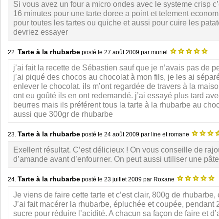
Si vous avez un four a micro ondes avec le systeme crisp c’
16 minutes pour une tarte doree a point et telement econo
pour toutes les tartes ou quiche et aussi pour cuire les pat
devriez essayer
Tarte à la rhubarbe
22.
posté le
27 août 2009
par muriel
j’ai fait la recette de Sébastien sauf que je n’avais pas de pe
j’ai piqué des chocos au chocolat à mon fils, je les ai sépa
enlever le chocolat. ils m’ont regardée de travers à la mais
ont eu goûté ils en ont redemandé. j’ai essayé plus tard avec
beurres mais ils préférent tous la tarte à la rhubarbe au cho
aussi que 300gr de rhubarbe
Tarte à la rhubarbe
23.
posté le
24 août 2009
par line et romane
Exellent résultat. C’est délicieux ! On vous conseille de raj
d’amande avant d’enfourner. On peut aussi utiliser une pâte
Tarte à la rhubarbe
24.
posté le
23 juillet 2009
par Roxane
Je viens de faire cette tarte et c’est clair, 800g de rhubarbe, 
J’ai fait macérer la rhubarbe, épluchée et coupée, pendant
sucre pour réduire l’acidité. A chacun sa façon de faire et d