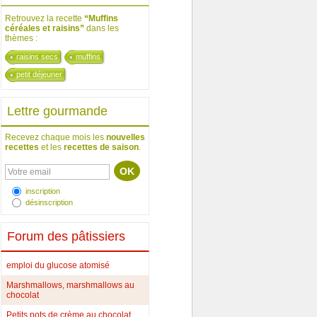
Retrouvez la recette
“Muffins
céréales et raisins”
dans les
thèmes :
raisins secs
muffins
petit déjeuner
Lettre gourmande
Recevez chaque mois les
nouvelles
recettes
et les
recettes de saison
.
inscription
désinscription
Forum des pâtissiers
emploi du glucose atomisé
Marshmallows, marshmallows au
chocolat
Petits pots de crème au chocolat