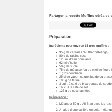
Partager la recette Muffins céréales e
Préparation
Ingrédients pour environ 15 gros muffins :
95 g de céréales "All Bran" (Kellogs)
80 g de raisins secs
125 ml d’eau bouillante
62 ml d’huile
50 g de sucre
75 g de mélasse (ou de miel de fleurs l
1 gros oeuf battu
25 cl de yaourt nature liquide ou brass
190 g de farine
3 cuil ; à café de bicarbonate de soude
1/2 cuil. à café de sel
125 g de noix hachées
Préparation :
Mélanger 50 g d’All Bran avec les raisin
A l’aide d’une cuillère en bois, mélan