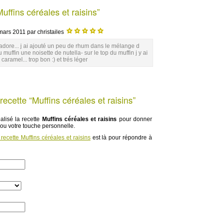
ffins céréales et raisins”
mars 2011
par christailes
je l adore... j ai ajouté un peu de rhum dans le mélange d
muffin une noisette de nutella- sur le top du muffin j y ai
caramel... trop bon :) et trés léger
ecette “Muffins céréales et raisins”
lisé la recette
Muffins céréales et raisins
pour donner
 ou votre touche personnelle.
recette Muffins céréales et raisins
est là pour répondre à