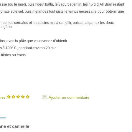
 (ou le miel), puis l’oeuf battu, le yaourt et enfin, les 45 g d’All Bran restant
bonate et le sel, puis mélangez tout juste le temps nécessaire pour obtenir une
 sur les céréales et les raisins mis à ramollir, puis amalgamez les deux
omogène
ins, avec la pâte que vous venez d’obtenir
ins à 190° C, pendant environ 20 min
 tièdes ou froids
ires
Ajouter un commentaire
ane et cannelle