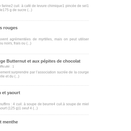
e farine2 cuil. à café de levure chimique1 pincée de sel1
le175 g de sucre (...)
ts rouges
uvent agrémentées de myrtilles, mais on peut utiliser
u noirs, frais ou (...)
rge Butternut et aux pépites de chocolat
ficulté : 1
ement surprendre par l’association sucrée de la courge
le et du (...)
n et yaourt
uffins : 4 cuil. à soupe de beurre4 cuil.à soupe de miel
ourt (125 g)1 oeuf 4 (...)
et menthe