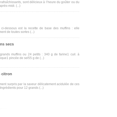
 rafraîchissants, sont délicieux à l’heure du goûter ou du
près-midi. (...)
 ci-dessous est la recette de base des muffins : elle
ent de toutes sortes (...)
ins secs
grands muffins ou 24 petits : 340 g de farine1 cuil. à
que1 pincée de sel55 g de (...)
 citron
ent surpris par la saveur délicatement acidulée de ces
 Ingrédients pour 12 grands (...)