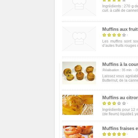
Ingrédients : 270 g d
cuil. à café de cannel
Muffins aux frui
-
Les muffins sont so
d’autes fruits rouges o
Muffins à la cou
Réalisation : 35 min - Dif
Laissez vous agréabl
Butternut, de la cannel
Muffins au citro
-
Ingrédients pour 12 m
(de fleurs) liquide1 ya
Muffins fraises 
-