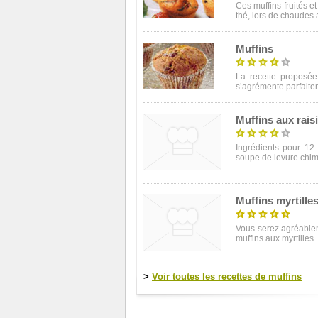
Ces muffins fruités et
thé, lors de chaudes a
Muffins
-
La recette proposée
s’agrémente parfaitem
Muffins aux rais
-
Ingrédients pour 12 
soupe de levure chimi
Muffins myrtilles
-
Vous serez agréablem
muffins aux myrtilles.
>
Voir toutes les recettes de muffins