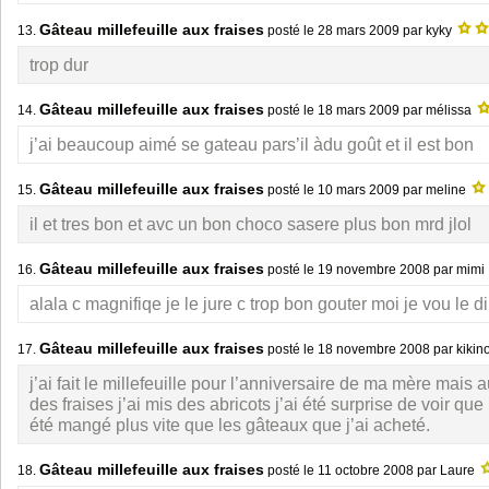
Gâteau millefeuille aux fraises
13.
posté le
28 mars 2009
par kyky
trop dur
Gâteau millefeuille aux fraises
14.
posté le
18 mars 2009
par mélissa
j’ai beaucoup aimé se gateau pars’il àdu goût et il est bon
Gâteau millefeuille aux fraises
15.
posté le
10 mars 2009
par meline
il et tres bon et avc un bon choco sasere plus bon mrd jlol
Gâteau millefeuille aux fraises
16.
posté le
19 novembre 2008
par mimi
alala c magnifiqe je le jure c trop bon gouter moi je vou le di
Gâteau millefeuille aux fraises
17.
posté le
18 novembre 2008
par kikin
j’ai fait le millefeuille pour l’anniversaire de ma mère mais 
des fraises j’ai mis des abricots j’ai été surprise de voir que 
été mangé plus vite que les gâteaux que j’ai acheté.
Gâteau millefeuille aux fraises
18.
posté le
11 octobre 2008
par Laure