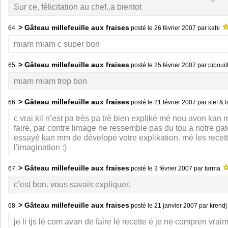
Sur ce, félicitation au chef..a bientot
> Gâteau millefeuille aux fraises
64.
posté le
26 février 2007
par kahi
miam miam c super bon
> Gâteau millefeuille aux fraises
65.
posté le
25 février 2007
par pipouil
miam miam trop bon
> Gâteau millefeuille aux fraises
66.
posté le
21 février 2007
par stef & 
c vrai kil n’est pa très pa trè bien expliké mé nou avon kan
faire, par contre limage ne ressemble pas du tou a notre gat
essayé kan mm de dévelopé votre explikation. mé les recett
l’imagination :)
> Gâteau millefeuille aux fraises
67.
posté le
3 février 2007
par tarma
c’est bon. vous savais expliquer.
> Gâteau millefeuille aux fraises
68.
posté le
21 janvier 2007
par krend
je li tjs lé com avan de faire lé recette é je ne compren vrai