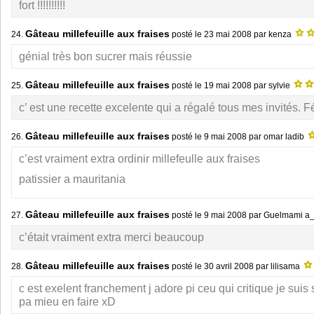
fort !!!!!!!!!!
Gâteau millefeuille aux fraises
24.
posté le
23 mai 2008
par kenza
génial très bon sucrer mais réussie
Gâteau millefeuille aux fraises
25.
posté le
19 mai 2008
par sylvie
c’ est une recette excelente qui a régalé tous mes invités. Fél
Gâteau millefeuille aux fraises
26.
posté le
9 mai 2008
par omar ladib
c’est vraiment extra ordinir millefeulle aux fraises
patissier a mauritania
Gâteau millefeuille aux fraises
27.
posté le
9 mai 2008
par Guelmami a
c’était vraiment extra merci beaucoup
Gâteau millefeuille aux fraises
28.
posté le
30 avril 2008
par lilisama
c est exelent franchement j adore pi ceu qui critique je suis
pa mieu en faire xD