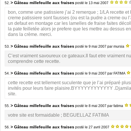
> Gâteau millefeuille aux fraises
52.
posté le
13 mai 2007
bon, comme une patissiere j’ai 2 remerque ; 1/LA recette et
creme patissiere sont fausses (ou est la pudre a creme ou l’
un defaut en montage car les lamelles de fraise faites décol
la pate feilletée alors je prefere que les mettre au dessus e
dans la crème. merci.
> Gâteau millefeuille aux fraises
53.
posté le
9 mai 2007
par mursia
C’est vraiment savoureux ce gateaux.Il faut etre vraiment n
comprendre cette recette.
> Gâteau millefeuille aux fraises
54.
posté le
9 mai 2007
par FATIMA
cette recette est tellement suculente que je l’ai préparé plu
invités pour leurs faire plaisire.BYYYYYYYYYYYY .Djamila
site.
> Gâteau millefeuille aux fraises
55.
posté le
8 mai 2007
par fatima
votre site est formaidable ; BEGUELLAZ FATIMA
> Gâteau millefeuille aux fraises
56.
posté le
27 avril 2007