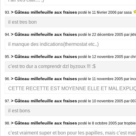
> Gâteau millefeuille aux fraises
93.
posté le
11 février 2006
par sasa
il est tres bon
> Gâteau millefeuille aux fraises
94.
posté le
22 décembre 2005
par jkh
il manque des indications(thermostat etc..)
> Gâteau millefeuille aux fraises
95.
posté le
12 novembre 2005
par ch
c’est tro dur a comprendr dzl byzoux !!! :$
> Gâteau millefeuille aux fraises
96.
posté le
11 novembre 2005
par in
CETTE RECETTE EST MOYENNE ELLE ET MAL EXPLI
> Gâteau millefeuille aux fraises
97.
posté le
10 novembre 2005
par 00
il est bons
> Gâteau millefeuille aux fraises
98.
posté le
8 octobre 2005
par tropbi
c’est vraiment super et bon pour les papilles, mais c’est ma