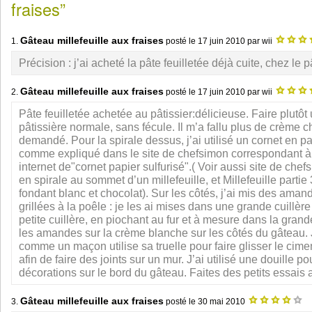
fraises”
Gâteau millefeuille aux fraises
1.
posté le
17 juin 2010
par wii
Précision : j’ai acheté la pâte feuilletée déjà cuite, chez le pâ
Gâteau millefeuille aux fraises
2.
posté le
17 juin 2010
par wii
Pâte feuilletée achetée au pâtissier:délicieuse. Faire plutô
pâtissière normale, sans fécule. Il m’a fallu plus de crème c
demandé. Pour la spirale dessus, j’ai utilisé un cornet en pa
comme expliqué dans le site de chefsimon correspondant à
internet de"cornet papier sulfurisé".( Voir aussi site de che
en spirale au sommet d’un millefeuille, et Millefeuille parti
fondant blanc et chocolat). Sur les côtés, j’ai mis des am
grillées à la poêle : je les ai mises dans une grande cuillère
petite cuillère, en piochant au fur et à mesure dans la grande 
les amandes sur la crème blanche sur les côtés du gâteau. 
comme un maçon utilise sa truelle pour faire glisser le cim
afin de faire des joints sur un mur. J’ai utilisé une douille po
décorations sur le bord du gâteau. Faites des petits essais 
Gâteau millefeuille aux fraises
3.
posté le
30 mai 2010