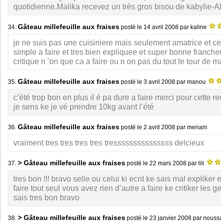
quotidienne.Malika recevez un très gros bisou de kabylie-Al
Gâteau millefeuille aux fraises
34.
posté le
14 avril 2008
par kaline
je ne suis pas une cuisiniere mais seulement amatrice et cett
simple a faire et tres bien expliquee et super bonne franch
critique n ’on que ca a faire ou n on pas du tout le tour de m
Gâteau millefeuille aux fraises
35.
posté le
3 avril 2008
par manou
c’été trop bon en plus il é pa dure a faire merci pour cette 
je sens ke je vé prendre 10kg avant l’été
Gâteau millefeuille aux fraises
36.
posté le
2 avril 2008
par meriam
vraiment tres tres tres tres tresssssssssssssss delcieux
> Gâteau millefeuille aux fraises
37.
posté le
22 mars 2008
par lili
tres bon !!! bravo selle ou celui ki ecrit ke sais mal expliker e
faire tout seul vous avez rien d’autre a faire ke critiker les ge
sais tres bon bravo
> Gâteau millefeuille aux fraises
38.
posté le
23 janvier 2008
par nous