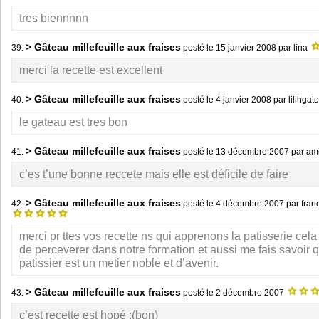
tres biennnnn
> Gâteau millefeuille aux fraises
39.
posté le
15 janvier 2008
par lina
merci la recette est excellent
> Gâteau millefeuille aux fraises
40.
posté le
4 janvier 2008
par lilihga
le gateau est tres bon
> Gâteau millefeuille aux fraises
41.
posté le
13 décembre 2007
par am
c’es t’une bonne reccete mais elle est déficile de faire
> Gâteau millefeuille aux fraises
42.
posté le
4 décembre 2007
par fran
merci pr ttes vos recette ns qui apprenons la patisserie cel
de perceverer dans notre formation et aussi me fais savoir q
patissier est un metier noble et d’avenir.
> Gâteau millefeuille aux fraises
43.
posté le
2 décembre 2007
c’est recette est hopé :(bon)