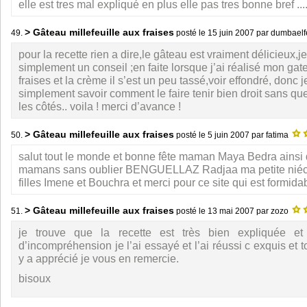
elle est tres mal expliqué en plus elle pas tres bonne bref ......
> Gâteau millefeuille aux fraises
49.
posté le
15 juin 2007
par dumbael
pour la recette rien a dire,le gâteau est vraiment délicieux,j
simplement un conseil ;en faite lorsque j’ai réalisé mon gat
fraises et la crème il s’est un peu tassé,voir effondré, donc 
simplement savoir comment le faire tenir bien droit sans que
les côtés.. voila ! merci d’avance !
> Gâteau millefeuille aux fraises
50.
posté le
5 juin 2007
par fatima
salut tout le monde et bonne fête maman Maya Bedra ainsi 
mamans sans oublier BENGUELLAZ Radjaa ma petite niéc
filles Imene et Bouchra et merci pour ce site qui est formid
> Gâteau millefeuille aux fraises
51.
posté le
13 mai 2007
par zozo
je trouve que la recette est très bien expliquée e
d’incompréhension je l’ai essayé et l’ai réussi c exquis et
y a apprécié je vous en remercie.
bisoux