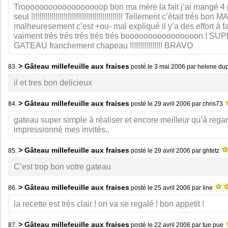
Troooooooooooooooooop bon ma mère la fait j’ai mangé 4 p
seul !!!!!!!!!!!!!!!!!!!!!!!!!!!!!!!!!!!!!!!!!!!!! Tellement c’ètait trés bon 
malheuresement c’est +ou- mal expliqué il y’a des effort à f
vaiment trés trés trés trés trés boooooooooooooooon !
GATEAU franchement chapeau !!!!!!!!!!!!!!!! BRAVO
> Gâteau millefeuille aux fraises
83.
posté le
3 mai 2006
par helene du
il et tres bon delicieux
> Gâteau millefeuille aux fraises
84.
posté le
29 avril 2006
par chris73
gateau super simple à réaliser et encore meilleur qu’à regard
impressionné mes invités..
> Gâteau millefeuille aux fraises
85.
posté le
29 avril 2006
par ghtetz
C’est trop bon votre gateau
> Gâteau millefeuille aux fraises
86.
posté le
25 avril 2006
par line
la recette est très clair ! on va se regalé ! bon appetit !
> Gâteau millefeuille aux fraises
87.
posté le
22 avril 2006
par tue pue