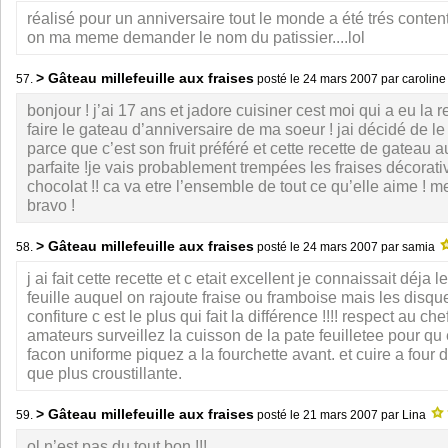
réalisé pour un anniversaire tout le monde a été trés conten
on ma meme demander le nom du patissier....lol
> Gâteau millefeuille aux fraises
57.
posté le
24 mars 2007
par carolin
bonjour ! j’ai 17 ans et jadore cuisiner cest moi qui a eu la 
faire le gateau d’anniversaire de ma soeur ! jai décidé de le 
parce que c’est son fruit préféré et cette recette de gateau a
parfaite !je vais probablement trempées les fraises décorat
chocolat !! ca va etre l’ensemble de tout ce qu’elle aime ! m
bravo !
> Gâteau millefeuille aux fraises
58.
posté le
24 mars 2007
par samia
j ai fait cette recette et c etait excellent je connaissait déja 
feuille auquel on rajoute fraise ou framboise mais les disqu
confiture c est le plus qui fait la différence !!!! respect au chef
amateurs surveillez la cuisson de la pate feuilletee pour qu 
facon uniforme piquez a la fourchette avant. et cuire a four 
que plus croustillante.
> Gâteau millefeuille aux fraises
59.
posté le
21 mars 2007
par Lina
ol n’est pas du tout bon !!!