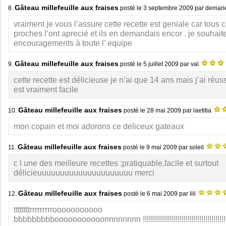
Gâteau millefeuille aux fraises
8.
posté le
3 septembre 2009
par demar
vraiment je vous l’assure cette recette est geniale car tous
proches l’ont aprecié et ils en demandais encor . je souhai
encouragements à toute l’ equipe
Gâteau millefeuille aux fraises
9.
posté le
5 juillet 2009
par val
cette recette est délicieuse je n’ai que 14 ans mais j’ai réussi
est vraiment facile
Gâteau millefeuille aux fraises
10.
posté le
28 mai 2009
par laetitia
mon copain et moi adorons ce deliceux gateaux
Gâteau millefeuille aux fraises
11.
posté le
9 mai 2009
par soleil
c l une des meilleure recettes ;pratiquable,facile et surtout
délicieuuuuuuuuuuuuuuuuuuuuu merci
Gâteau millefeuille aux fraises
12.
posté le
6 mai 2009
par lili
ttttttttrrrrrrrrrooooooooooo
bbbbbbbbbooooooooooonnnnnnnn !!!!!!!!!!!!!!!!!!!!!!!!!!!!!!!!!!!!!!!!!!!!