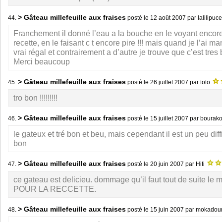
> Gâteau millefeuille aux fraises
44.
posté le
12 août 2007
par lalilipu
Franchement il donné l’eau a la bouche en le voyant encore 
recette, en le faisant c t encore pire !!! mais quand je l’ai 
vrai régal et contrairement a d’autre je trouve que c’est tres 
Merci beaucoup
> Gâteau millefeuille aux fraises
45.
posté le
26 juillet 2007
par toto
tro bon !!!!!!!!!
> Gâteau millefeuille aux fraises
46.
posté le
15 juillet 2007
par bourak
le gateux et tré bon et beu, mais cependant il est un peu diffi
bon
> Gâteau millefeuille aux fraises
47.
posté le
20 juin 2007
par Hiti
ce gateau est delicieu. dommage qu’il faut tout de suite l
POUR LA RECCETTE.
> Gâteau millefeuille aux fraises
48.
posté le
15 juin 2007
par mokado