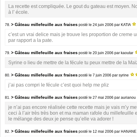
La recette est compliquée. Le gout du gateau est moyen. No
à l’ école.
> Gâteau millefeuille aux fraises
78.
posté le
24 juin 2006
par KATIA
c’est un vrai delice mais je trouve les proportion de creme u
par rapport a la pate.
> Gâteau millefeuille aux fraises
79.
posté le
20 juin 2006
par kaoutar
Syrine o lieu de mettre de la fécule tu peux mettre de la Ma
> Gâteau millefeuille aux fraises
80.
posté le
7 juin 2006
par syrine
j’ai pas compri le fécule c’est quoi help me pliz
> Gâteau millefeuille aux fraises
81.
posté le
27 mai 2006
par aurianou
je n’ai pas encore réalisée cette recette mais je vais m’y mett
ceci à l’air très très bon et ma maman rafole du millefeuille e
le mélange des deux je pense qu’elle va adorer !
> Gâteau millefeuille aux fraises
82.
posté le
12 mai 2006
par HANAN