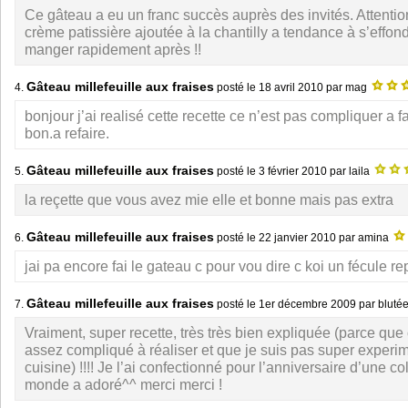
Ce gâteau a eu un franc succès auprès des invités. Attentio
crème patissière ajoutée à la chantilly a tendance à s’effondr
manger rapidement après !!
Gâteau millefeuille aux fraises
4.
posté le
18 avril 2010
par mag
bonjour j’ai realisé cette recette ce n’est pas compliquer a fai
bon.a refaire.
Gâteau millefeuille aux fraises
5.
posté le
3 février 2010
par laila
la reçette que vous avez mie elle et bonne mais pas extra
Gâteau millefeuille aux fraises
6.
posté le
22 janvier 2010
par amina
jai pa encore fai le gateau c pour vou dire c koi un fécule 
Gâteau millefeuille aux fraises
7.
posté le
1er décembre 2009
par bluté
Vraiment, super recette, très très bien expliquée (parce que
assez compliqué à réaliser et que je suis pas super experi
cuisine) !!!! Je l’ai confectionné pour l’anniversaire d’une col
monde a adoré^^ merci merci !