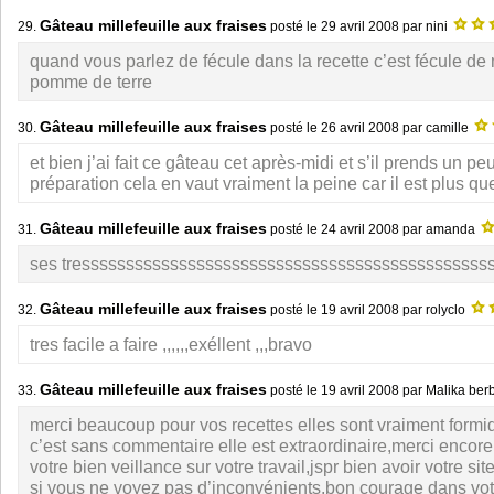
Gâteau millefeuille aux fraises
29.
posté le
29 avril 2008
par nini
quand vous parlez de fécule dans la recette c’est fécule de
pomme de terre
Gâteau millefeuille aux fraises
30.
posté le
26 avril 2008
par camille
et bien j’ai fait ce gâteau cet après-midi et s’il prends un p
préparation cela en vaut vraiment la peine car il est plus que 
Gâteau millefeuille aux fraises
31.
posté le
24 avril 2008
par amanda
ses tresssssssssssssssssssssssssssssssssssssssssssssss
Gâteau millefeuille aux fraises
32.
posté le
19 avril 2008
par rolyclo
tres facile a faire ,,,,,,exéllent ,,,bravo
Gâteau millefeuille aux fraises
33.
posté le
19 avril 2008
par Malika be
merci beaucoup pour vos recettes elles sont vraiment formid
c’est sans commentaire elle est extraordinaire,merci encore
votre bien veillance sur votre travail,jspr bien avoir votre si
si vous ne voyez pas d’inconvénients,bon courage dans vot