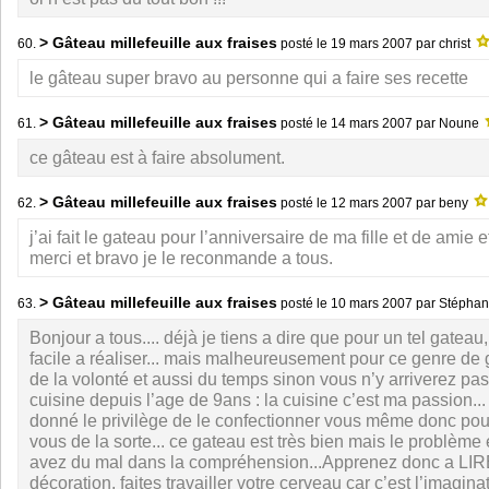
> Gâteau millefeuille aux fraises
60.
posté le
19 mars 2007
par christ
le gâteau super bravo au personne qui a faire ses recette
> Gâteau millefeuille aux fraises
61.
posté le
14 mars 2007
par Noune
ce gâteau est à faire absolument.
> Gâteau millefeuille aux fraises
62.
posté le
12 mars 2007
par beny
j’ai fait le gateau pour l’anniversaire de ma fille et de amie e
merci et bravo je le reconmande a tous.
> Gâteau millefeuille aux fraises
63.
posté le
10 mars 2007
par Stépha
Bonjour a tous.... déjà je tiens a dire que pour un tel gateau, 
facile a réaliser... mais malheureusement pour ce genre de g
de la volonté et aussi du temps sinon vous n’y arriverez pas..
cuisine depuis l’age de 9ans : la cuisine c’est ma passion..
donné le privilège de le confectionner vous même donc pour
vous de la sorte... ce gateau est très bien mais le problème
avez du mal dans la compréhension...Apprenez donc a LIRE 
décoration, faites travailler votre cerveau car c’est l’imaginati