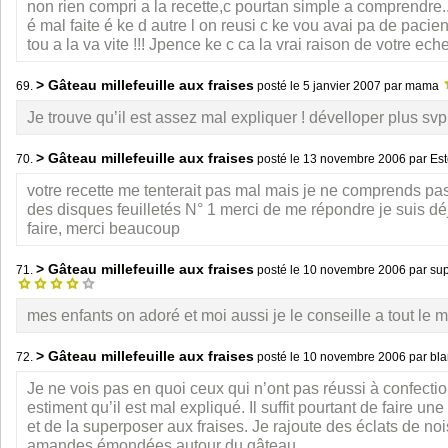
non rien compri a la recette,c pourtan simple a comprendre..
é mal faite é ke d autre l on reusi c ke vou avai pa de pacie
tou a la va vite !!! Jpence ke c ca la vrai raison de votre ech
> Gâteau millefeuille aux fraises
69.
posté le
5 janvier 2007
par mama
Je trouve qu’il est assez mal expliquer ! dévelloper plus svp
> Gâteau millefeuille aux fraises
70.
posté le
13 novembre 2006
par Est
votre recette me tenterait pas mal mais je ne comprends pas
des disques feuilletés N° 1 merci de me répondre je suis dé
faire, merci beaucoup
> Gâteau millefeuille aux fraises
71.
posté le
10 novembre 2006
par su
mes enfants on adoré et moi aussi je le conseille a tout le
> Gâteau millefeuille aux fraises
72.
posté le
10 novembre 2006
par bl
Je ne vois pas en quoi ceux qui n’ont pas réussi à confecti
estiment qu’il est mal expliqué. Il suffit pourtant de faire un
et de la superposer aux fraises. Je rajoute des éclats de no
amandes émondées autour du gâteau.