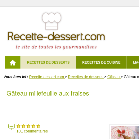
RECETTES DE DESSERTS
RECETTES DE CUISINE
MA
Vous êtes ici :
Recette-dessert.com
>
Recettes de desserts
>
Gâteau
>
Gâteau mi
Gâteau millefeuille aux fraises
101
commentaires