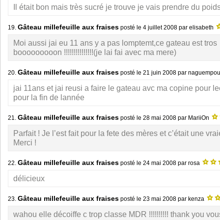
Il était bon mais très sucré je trouve je vais prendre du poids
Gâteau millefeuille aux fraises
19.
posté le
4 juillet 2008
par elisabeth
Moi aussi jai eu 11 ans y a pas lomptemt,ce gateau est tros
booooooooon !!!!!!!!!!!!!!!(je lai fai avec ma mere)
Gâteau millefeuille aux fraises
20.
posté le
21 juin 2008
par naguempo
jai 11ans et jai reusi a faire le gateau avc ma copine pour le
pour la fin de lannée
Gâteau millefeuille aux fraises
21.
posté le
28 mai 2008
par MariiOn
Parfait ! Je l’est fait pour la fete des mères et c’était une vra
Merci !
Gâteau millefeuille aux fraises
22.
posté le
24 mai 2008
par rosa
délicieux
Gâteau millefeuille aux fraises
23.
posté le
23 mai 2008
par kenza
wahou elle décoiffe c trop classe MDR !!!!!!!!!! thank you vou