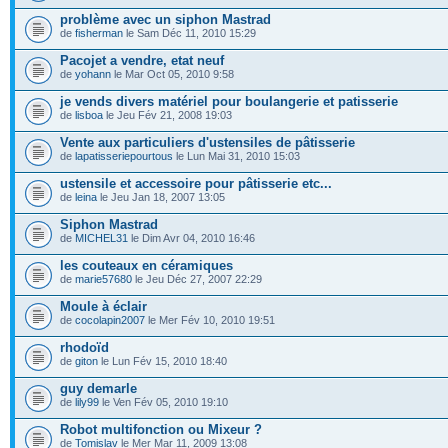
problème avec un siphon Mastrad
de
fisherman
le Sam Déc 11, 2010 15:29
Pacojet a vendre, etat neuf
de
yohann
le Mar Oct 05, 2010 9:58
je vends divers matériel pour boulangerie et patisserie
de
lisboa
le Jeu Fév 21, 2008 19:03
Vente aux particuliers d'ustensiles de pâtisserie
de
lapatisseriepourtous
le Lun Mai 31, 2010 15:03
ustensile et accessoire pour pâtisserie etc...
de
leina
le Jeu Jan 18, 2007 13:05
Siphon Mastrad
de
MICHEL31
le Dim Avr 04, 2010 16:46
les couteaux en céramiques
de
marie57680
le Jeu Déc 27, 2007 22:29
Moule à éclair
de
cocolapin2007
le Mer Fév 10, 2010 19:51
rhodoïd
de
giton
le Lun Fév 15, 2010 18:40
guy demarle
de
lily99
le Ven Fév 05, 2010 19:10
Robot multifonction ou Mixeur ?
de
Tomislav
le Mer Mar 11, 2009 13:08