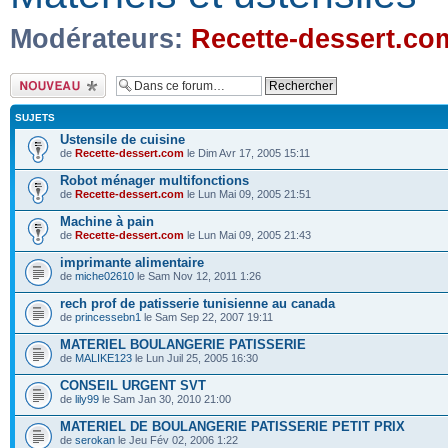
Modérateurs:
Recette-dessert.co
Ecrire un nouveau
sujet
SUJETS
Ustensile de cuisine
de
Recette-dessert.com
le Dim Avr 17, 2005 15:11
Robot ménager multifonctions
de
Recette-dessert.com
le Lun Mai 09, 2005 21:51
Machine à pain
de
Recette-dessert.com
le Lun Mai 09, 2005 21:43
imprimante alimentaire
de
miche02610
le Sam Nov 12, 2011 1:26
rech prof de patisserie tunisienne au canada
de
princessebn1
le Sam Sep 22, 2007 19:11
MATERIEL BOULANGERIE PATISSERIE
de
MALIKE123
le Lun Juil 25, 2005 16:30
CONSEIL URGENT SVT
de
lily99
le Sam Jan 30, 2010 21:00
MATERIEL DE BOULANGERIE PATISSERIE PETIT PRIX
de
serokan
le Jeu Fév 02, 2006 1:22