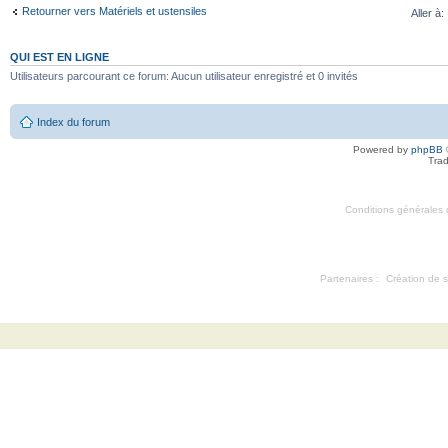
Retourner vers Matériels et ustensiles
Aller à:
QUI EST EN LIGNE
Utilisateurs parcourant ce forum: Aucun utilisateur enregistré et 0 invités
Index du forum
Powered by
phpBB
Trad
Conditions générales d'
Partenaires :
Création de s