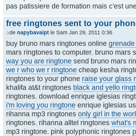
pas patissiere de formation mais c'est un
free ringtones sent to your phone
de
napybavaipt
le Sam Jan 29, 2011 0:36
buy bruno mars ringtones online
grenade 
mars ringtones to computer. bruno mars
way you are ringtone
send bruno mars rin
we r who we r ringtone
cheap kesha ringt
ringtones to your phone
raise your glass 
khalifa at&t ringtones
black and yello ring
ringtones. download enrique iglesias rin
i'm loving you ringtone
enrique iglesias us
rihanna mp3 ringtones
only girl in the wor
ringtones. rihanna alltel ringtones
what's 
mp3 ringtone. pink polyphonic ringtones
p