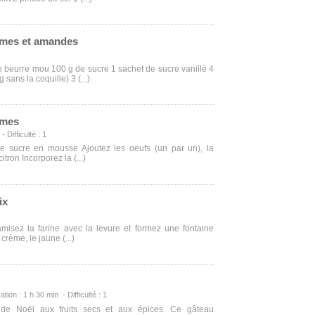
mes et amandes
de beurre mou 100 g de sucre 1 sachet de sucre vanillé 4
g sans la coquille) 3 (...)
mmes
 Difficulté : 1
 le sucre en mousse Ajoutez les oeufs (un par un), la
citron Incorporez la (...)
ix
amisez la farine avec la levure et formez une fontaine
 crème, le jaune (...)
ation : 1 h 30 min - Difficulté : 1
u de Noël aux fruits secs et aux épices. Ce gâteau