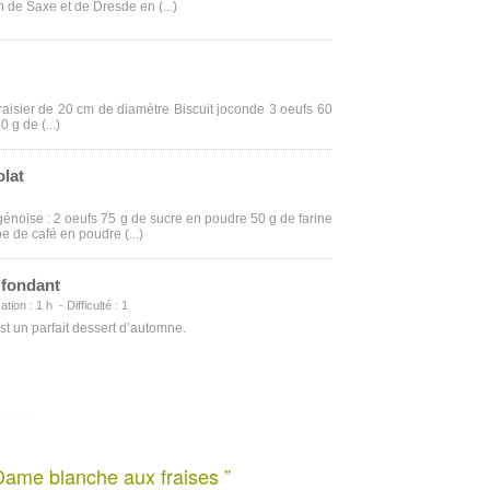
n de Saxe et de Dresde en (...)
fraisier de 20 cm de diamètre Biscuit joconde 3 oeufs 60
 g de (...)
olat
 génoise : 2 oeufs 75 g de sucre en poudre 50 g de farine
e de café en poudre (...)
 fondant
tion : 1 h - Difficulté : 1
t un parfait dessert d’automne.
Dame blanche aux fraises ”