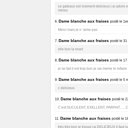
ce gateaux est vraiment delicieux j ai adore et 
meres
Dame blanche aux fraises
6.
posté le
1e
Merci mais je n ’aime pas
Dame blanche aux fraises
7.
posté le
31
elle bon la reset
Dame blanche aux fraises
8.
posté le
17
je lai fait il est trop bon je vai meme le refair
Dame blanche aux fraises
9.
posté le
5 
c delicieux
Dame blanche aux fraises
10.
posté le
2
C’est:SUCULENT, EXELLENT, PARFAIT.......C’ 
Dame blanche aux fraises
11.
posté le
1
très très bon je trouve ca DELICIEUX il faut s