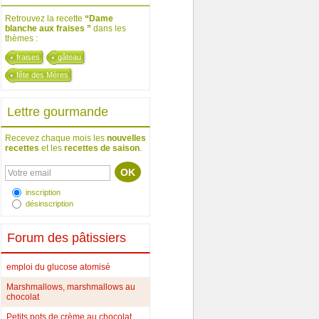
Retrouvez la recette
“Dame
blanche aux fraises ”
dans les
thèmes :
fraises
gâteau
fête des Mères
Lettre gourmande
Recevez chaque mois les
nouvelles
recettes
et les
recettes de saison
.
inscription
désinscription
Forum des pâtissiers
emploi du glucose atomisé
Marshmallows, marshmallows au
chocolat
Petits pots de crème au chocolat