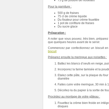
75 g de poudre de noisettes
Pour la garniture :
500 g de fraises
75 cl de crème liquide
Du fixateur pour crème fouettée
1 pot de confiture de fraises
Du sucre glace
Préparation :
A noter que vous pouvez, très bien, préparez 
que quelques heures avant de le servir.
Commencez par confectionnez un biscuit en sui
biscuit
Préparez ensuite la meringue aux noisettes :
Battez les blancs d’oeufs en neige, pu
Incorporez la farine tamisée et la poud
Etalez cette pâte, sur la plaque du fou
diamètre
Faites cuire votre meringue, 30 min à 
Décollez-la du papier à la sortie de four
Procédez au montage de votre gâteau :
Fouettez la crème bien froide en intégra
disques