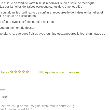
 le disque de fond de votre biscuit, recouvrez-le du disque de meringue,
tez des lamelles de fraises et recouvrez-les de crème fouettée
scuit du milieu, tartinez-le de confiture, recouvrez-le de fraises en lamelles et
 le disque de biscuit de haut
e gâteau avec la crème fouettée restante
jusqu’au moment du dessert
ame blanche, quelques fraises avec leur tige et saupoudrez le tout d’un nuage de
ntaires
Ajouter un commentaire
 miel
de beurre 250 g de miel 75 g de sucre roux 2 oeufs 225 g
et 2 pincée de sel 1 (...)