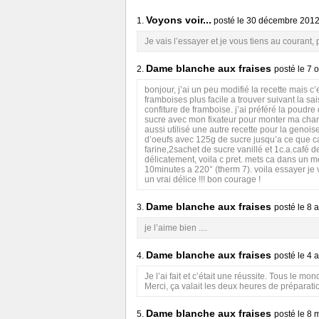
Voyons voir...
1.
posté le
30 décembre 201
Je vais l’essayer et je vous tiens au courant, p
Dame blanche aux fraises
2.
posté le
7 
bonjour, j’ai un peu modifié la recette mais c’
framboises plus facile a trouver suivant la sa
confiture de framboise. j’ai préféré la poudre
sucre avec mon fixateur pour monter ma chanti
aussi utilisé une autre recette pour la genoise
d’oeufs avec 125g de sucre jusqu’a ce que 
farine,2sachet de sucre vanillé et 1c.a.café 
délicatement, voila c pret. mets ca dans un m
10minutes a 220° (therm 7). voila essayer je
un vrai délice !!! bon courage !
Dame blanche aux fraises
3.
posté le
8 
je l’aime bien ....
Dame blanche aux fraises
4.
posté le
4 
Je l’ai fait et c’était une réussite. Tous le 
Merci, ça valait les deux heures de préparat
Dame blanche aux fraises
5.
posté le
8 