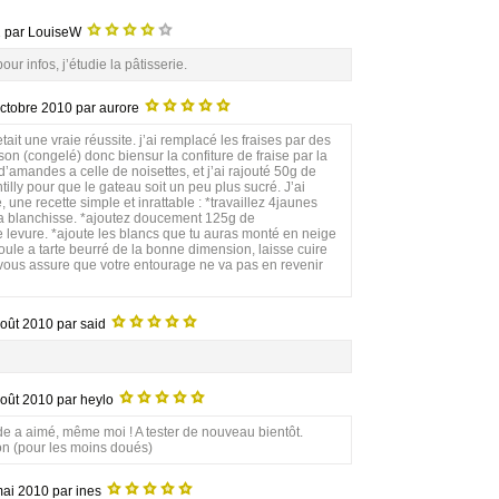
2
par LouiseW
our infos, j’étudie la pâtisserie.
octobre 2010
par aurore
etait une vraie réussite. j’ai remplacé les fraises par des
ison (congelé) donc biensur la confiture de fraise par la
 d’amandes a celle de noisettes, et j’ai rajouté 50g de
lly pour que le gateau soit un peu plus sucré. J’ai
, une recette simple et inrattable : *travaillez 4jaunes
ca blanchisse. *ajoutez doucement 125g de
de levure. *ajoute les blancs que tu auras monté en neige
oule a tarte beurré de la bonne dimension, laisse cuire
 vous assure que votre entourage ne va pas en revenir
août 2010
par said
août 2010
par heylo
monde a aimé, même moi ! A tester de nouveau bientôt.
ion (pour les moins doués)
mai 2010
par ines