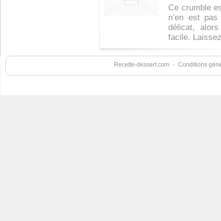
Ce crumble es
n’en est pas
délicat, alo
facile. Laissez
Recette-dessert.com
-
Conditions génér