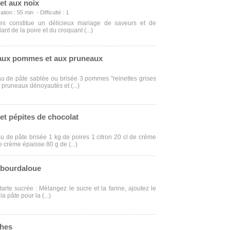
 et aux noix
ation : 55 min - Difficulté : 1
res constitue un délicieux mariage de saveurs et de
nt de la poire et du croquant (...)
aux pommes et aux pruneaux
eau de pâte sablée ou brisée 3 pommes "reinettes grises
pruneaux dénoyautés et (...)
 et pépites de chocolat
au de pâte brisée 1 kg de poires 1 citron 20 cl de crème
e crème épaisse 80 g de (...)
s bourdaloue
tarte sucrée : Mélangez le sucre et la farine, ajoutez le
la pâte pour la (...)
ches