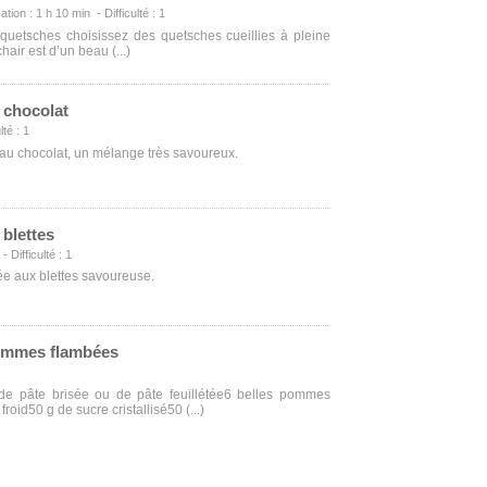
ation : 1 h 10 min - Difficulté : 1
 quetsches choisissez des quetsches cueillies à pleine
hair est d’un beau (...)
t chocolat
lté : 1
 au chocolat, un mélange très savoureux.
 blettes
 Difficulté : 1
ée aux blettes savoureuse.
pommes flambées
 de pâte brisée ou de pâte feuillétée6 belles pommes
roid50 g de sucre cristallisé50 (...)