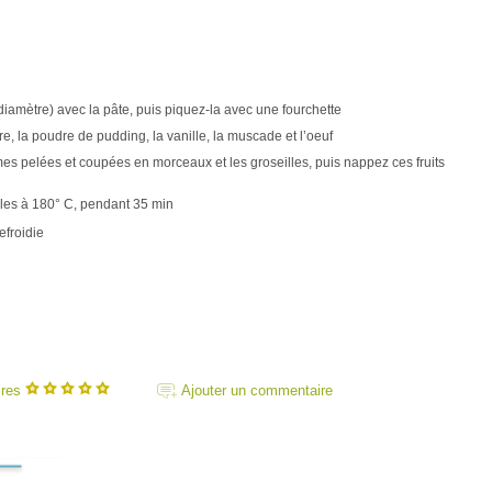
iamètre) avec la pâte, puis piquez-la avec une fourchette
, la poudre de pudding, la vanille, la muscade et l’oeuf
es pelées et coupées en morceaux et les groseilles, puis nappez ces fruits
lles à 180° C, pendant 35 min
efroidie
ires
Ajouter un commentaire