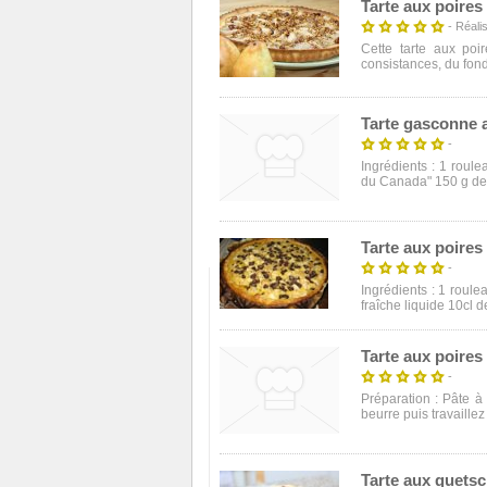
Tarte aux poires
- Réalis
Cette tarte aux poi
consistances, du fonda
Tarte gasconne 
-
Ingrédients : 1 roul
du Canada" 150 g de 
Tarte aux poires
-
Ingrédients : 1 roule
fraîche liquide 10cl d
Tarte aux poire
-
Préparation : Pâte à 
beurre puis travaillez 
Tarte aux quets