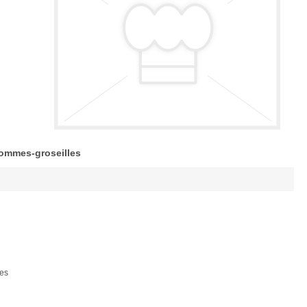
pommes-groseilles
ées