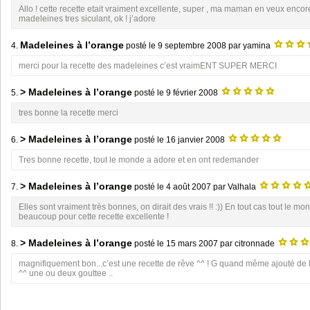
Allo ! cette recette etait vraiment excellente, super , ma maman en veux encore
madeleines tres siculant, ok ! j’adore
Madeleines à l’orange
4.
posté le
9 septembre 2008
par yamina
merci pour la recette des madeleines c’est vraimENT SUPER MERCI
> Madeleines à l’orange
5.
posté le
9 février 2008
tres bonne la recette merci
> Madeleines à l’orange
6.
posté le
16 janvier 2008
Tres bonne recette, tout le monde a adore et en ont redemander
> Madeleines à l’orange
7.
posté le
4 août 2007
par Valhala
Elles sont vraiment très bonnes, on dirait des vrais !! :)) En tout cas tout le m
beaucoup pour cette recette excellente !
> Madeleines à l’orange
8.
posté le
15 mars 2007
par citronnade
magnifiquement bon...c’est une recette de rêve ^^ ! G quand même ajouté de l
^^ une ou deux gouttee ..