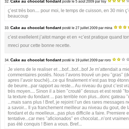
Cake au chocolat fondant
32.
posté le
5 août 2009
par lisy
ç’est très bon.... pour moi, le temps de cuisson, en 30 min ç’
beaucoup
Cake au chocolat fondant
33.
posté le
27 juillet 2009
par mina
c’est exellelent j’aitot mange et en +c’est pratique quand ton
mreci pour cette bonne recette.
Cake au chocolat fondant
34.
posté le
19 juillet 2009
par roro
Je viens de le realiser et ...bof...bof...bof Je m’attendait a 
commentaires postés. Nous l’avons trouvé un peu "gras" (d
apres l’avoir touché)...ce qui finalement n’est pas trop étonn
de beurre...par rapport au reste... Au niveau du gout c’est v
trés moyen.... Sinon il a bien "crouté" dessus et est resté "f
la texture du fondant ... pas terrible non plus...donc gatea
...mais sans plus ! Bref, je rejoint l’un des rares messages né
a savoir... Il ya franchement meilleur au niveau du gout, de l
fondant et du moelleux...pas plus difficile a faire. Premiere 
tentative...car mes "aficionados" en chocolat...n’ont vraimen
pas été conquis ! Bien a vous. Bref...