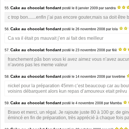
Cake au chocolat fondant
55.
posté le
8 janvier 2009
par sandra
c trop bon.......enfin j’ai pas encore gouter,mais sa doit être bo
Cake au chocolat fondant
56.
posté le
26 novembre 2008
par lola
Ca va il était ps mauvait j’en ai fait des meilleur
Cake au chocolat fondant
57.
posté le
23 novembre 2008
par fèè
franchement pâs bon vous ki avez aimez vous n’avez aucu
n’avons pas les meme valeur
Cake au chocolat fondant
58.
posté le
14 novembre 2008
par lovetime
nickel pour la préparation 45mm c’est beaucoup car au bou
voisins débarquent alors kun repas d’amoureux etait prévu
Cake au chocolat fondant
59.
posté le
4 novembre 2008
par Mamba
Bravo et merci, un régal. Je rajoute juste 80 à 100 gr. de gi
émincé en fin de préparation, très apprécié à chaque fois p