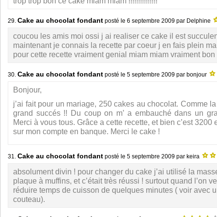
trop trop bon ce cake miam miam !!!!!!!!!!!!!!!
Cake au chocolat fondant
29.
posté le
6 septembre 2009
par Delphine
coucou les amis moi ossi j ai realiser ce cake il est succulent
maintenant je connais la recette par coeur j en fais plein m
pour cette recette vraiment genial miam miam vraiment bon !!!
Cake au chocolat fondant
30.
posté le
5 septembre 2009
par bonjour
Bonjour,
j’ai fait pour un mariage, 250 cakes au chocolat. Comme la 
grand succés !! Du coup on m’ a embauché dans un gran
Merci à vous tous. Grâce a cette recette, et bien c’est 320
sur mon compte en banque. Merci le cake !
Cake au chocolat fondant
31.
posté le
5 septembre 2009
par keira
absolument divin ! pour changer du cake j’ai utilisé la mass
plaque à muffins, et c’était très réussi ! surtout quand l’on veu
réduire temps de cuisson de quelques minutes ( voir avec u
couteau).