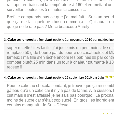
rattraper en baissant la température à 160 et en mettant une 
surveillant toutes les 5 minutes la cuisson ...
Bref, je comprends pas ce que j’ai mal fait... Suis un peu 
que ça me fait quelque chose comme ça ... Qui aurait un
que je ne le rate pas ? Merci beaucoup Aurély
Cake au chocolat fondant
3.
posté le
1er novembre 2010
par majdoulin
super recette ! très facile. j’ai juste mis un peu moins de sucr
remplacé 50 g de beurre par du beurre de cacahuètes et MI
fameux ! ma fille s’en lèche encore les babines !!!! par cont
compter plutôt 25 min dans un four à chaleur tournante à 18
recette !!
Cake au chocolat fondant
4.
posté le
12 septembre 2010
par Juju
Pour le cake au chocolat fondant, je trouve que ça ressembla
gâteau qu’à un cake car il n’y a pas de farine. A la cuisson, 
cuit mais il s’est affaissé je ne sais pas pourquoi. La prochai
moins de sucre car s’était trop sucré. En gros, les ingrédien
certains manquait . Je Suis Déçue !!!