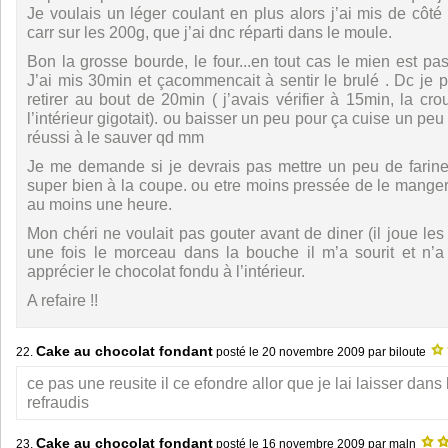
Je voulais un léger coulant en plus alors j’ai mis de côt
carr sur les 200g, que j’ai dnc réparti dans le moule.
Bon la grosse bourde, le four...en tout cas le mien est pas 
J’ai mis 30min et çacommencait à sentir le brulé . Dc je p
retirer au bout de 20min ( j’avais vérifier à 15min, la crou
l’intérieur gigotait). ou baisser un peu pour ça cuise un peu 
réussi à le sauver qd mm
Je me demande si je devrais pas mettre un peu de farine
super bien à la coupe. ou etre moins pressée de le manger e
au moins une heure.
Mon chéri ne voulait pas gouter avant de diner (il joue les
une fois le morceau dans la bouche il m’a sourit et n’a 
apprécier le chocolat fondu à l’intérieur.
A refaire !!
Cake au chocolat fondant
22.
posté le
20 novembre 2009
par biloute
ce pas une reusite il ce efondre allor que je lai laisser dans 
refraudis
Cake au chocolat fondant
23.
posté le
16 novembre 2009
par maln