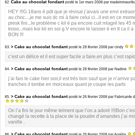
Cake au chocolat fondant
82.
posté le
1er mars 2008
par madeinmauriti
HEY !!!G 18ans é pdt que je révisai j’aivais une envi extrao
au choc....je me suis dc mi à faire celui ci...il est en ce mo
presk fini...le problème c kil é pa encore cuit mlagré les 45 
trooo...mais koi kil en soi g V encore le laisser é en tt ca il
BON !!!
> Cake au chocolat fondant
83.
posté le
28 février 2008
par cindy
c’est un délice et il est super facile a faire.en plus c’est rapi
> Cake au chocolat fondant
84.
posté le
28 février 2008
par Nadine
j’ai fais le cake hier soir,il est très bon sauf que je n’arrive 
tranches il tombe en morceaux quant je coupe les parts
> Cake au chocolat fondant
85.
posté le
26 février 2008
par Fabricante de
On l’a fini le jour même telment que l’on a adoré !!!!Bon c’est
changé la recette à la place de la poudre d’amandes j’ai mi
vanille .
> Cake au chocolat fondant
86.
posté le
26 février 2008
par Aurélia