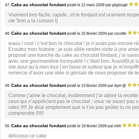
Cake au chocolat fondant
47.
posté le
22 mars 2009
par gliglougli
Vraiment tres facile..rapide.. et le fondant est vraiment respect
ote 5mn a la cuisson !)
Cake au chocolat fondant
48.
posté le
25 février 2009
par cocotte
waou ! cool ! c’est bon le chocolat ! je n’avais pas encore ré
Ecoutez mon histoire : je suis allée rendre visite à une amie
proposé une tranche du cake au chocolat fondant, j’ai savo
avec une gourmandise incroyable ! c’était bon. Aussitôt je l
site pour qu’à mon tour j’en fasse et surtout que je m’empiffr
remercie d’avoir une idée si géniale de nous proposer de tel
Cake au chocolat fondant
49.
posté le
23 février 2009
par dym’@
Comme j’aime le chocolat, évidemment j’ai adoré la recet
ceux qui n’apprécient pas le chocolat ; vous ne savez pas 
ratez !!!!! Je dirai simplement que si t’as pas goûter tu ne p
comprendre !!!!!!
Cake au chocolat fondant
50.
posté le
16 février 2009
par miili
delicieux ce cake