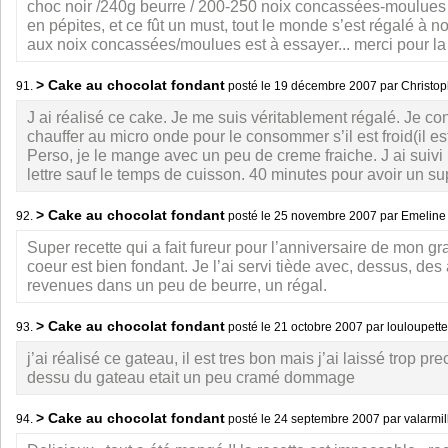
choc noir /240g beurre / 200-250 noix concassées-moulues 
en pépites, et ce fût un must, tout le monde s’est régalé à no
aux noix concassées/moulues est à essayer... merci pour la 
> Cake au chocolat fondant
91.
posté le
19 décembre 2007
par Christo
J ai réalisé ce cake. Je me suis véritablement régalé. Je con
chauffer au micro onde pour le consommer s’il est froid(il es
Perso, je le mange avec un peu de creme fraiche. J ai suivi l
lettre sauf le temps de cuisson. 40 minutes pour avoir un s
> Cake au chocolat fondant
92.
posté le
25 novembre 2007
par Emelin
Super recette qui a fait fureur pour l’anniversaire de mon gr
coeur est bien fondant. Je l’ai servi tiède avec, dessus, de
revenues dans un peu de beurre, un régal.
> Cake au chocolat fondant
93.
posté le
21 octobre 2007
par louloupett
j’ai réalisé ce gateau, il est tres bon mais j’ai laissé trop prec
dessu du gateau etait un peu cramé dommage
> Cake au chocolat fondant
94.
posté le
24 septembre 2007
par valarmi