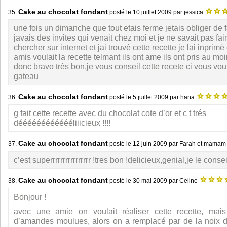
Cake au chocolat fondant
35.
posté le
10 juillet 2009
par jessica
une fois un dimanche que tout etais ferme jetais obliger de 
javais des invites qui venait chez moi et je ne savait pas fai
chercher sur internet et jai trouvè cette recette je lai inprimè 
amis voulait la recette telmant ils ont ame ils ont pris au m
donc bravo très bon.je vous conseil cette recete ci vous vou
gateau
Cake au chocolat fondant
36.
posté le
5 juillet 2009
par hana
g fait cette recette avec du chocolat cote d’or et c t trés
dééééééééééééliiicieux !!!!
Cake au chocolat fondant
37.
posté le
12 juin 2009
par Farah et mama
c’est superrrrrrrrrrrrrrrr !tres bon !delicieux,genial,je le conse
Cake au chocolat fondant
38.
posté le
30 mai 2009
par Celine
Bonjour !
avec une amie on voulait réaliser cette recette, mais
d’amandes moulues, alors on a remplacé par de la noix 