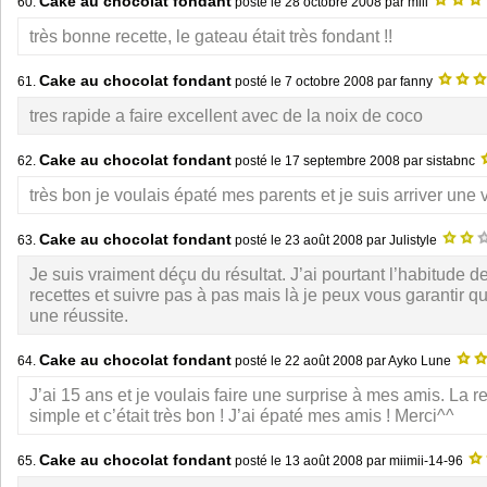
Cake au chocolat fondant
60.
posté le
28 octobre 2008
par mili
très bonne recette, le gateau était très fondant !!
Cake au chocolat fondant
61.
posté le
7 octobre 2008
par fanny
tres rapide a faire excellent avec de la noix de coco
Cake au chocolat fondant
62.
posté le
17 septembre 2008
par sistabnc
très bon je voulais épaté mes parents et je suis arriver une 
Cake au chocolat fondant
63.
posté le
23 août 2008
par Julistyle
Je suis vraiment déçu du résultat. J’ai pourtant l’habitude 
recettes et suivre pas à pas mais là je peux vous garantir q
une réussite.
Cake au chocolat fondant
64.
posté le
22 août 2008
par Ayko Lune
J’ai 15 ans et je voulais faire une surprise à mes amis. La rec
simple et c’était très bon ! J’ai épaté mes amis ! Merci^^
Cake au chocolat fondant
65.
posté le
13 août 2008
par miimii-14-96