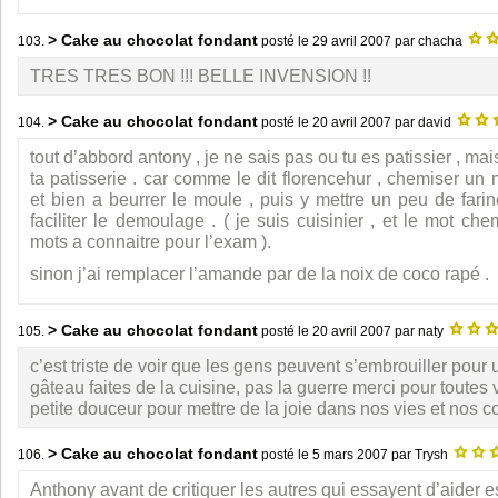
> Cake au chocolat fondant
103.
posté le
29 avril 2007
par chacha
TRES TRES BON !!! BELLE INVENSION !!
> Cake au chocolat fondant
104.
posté le
20 avril 2007
par david
tout d’abbord antony , je ne sais pas ou tu es patissier , mai
ta patisserie . car comme le dit florencehur , chemiser un
et bien a beurrer le moule , puis y mettre un peu de farin
faciliter le demoulage . ( je suis cuisinier , et le mot chem
mots a connaitre pour l’exam ).
sinon j’ai remplacer l’amande par de la noix de coco rapé .
> Cake au chocolat fondant
105.
posté le
20 avril 2007
par naty
c’est triste de voir que les gens peuvent s’embrouiller pour 
gâteau faites de la cuisine, pas la guerre merci pour toutes
petite douceur pour mettre de la joie dans nos vies et nos c
> Cake au chocolat fondant
106.
posté le
5 mars 2007
par Trysh
Anthony avant de critiquer les autres qui essayent d’aider e