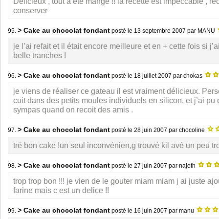
Delicieux , tout a été mangé !! la recette est impeccable , re
conserver
> Cake au chocolat fondant
95.
posté le
13 septembre 2007
par MANU
je l’ai refait et il était encore meilleure et en + cette fois si j
belle tranches !
> Cake au chocolat fondant
96.
posté le
18 juillet 2007
par chokas
je viens de réaliser ce gateau il est vraiment délicieux. Pers
cuit dans des petits moules individuels en silicon, et j’ai pu 
sympas quand on recoit des amis .
> Cake au chocolat fondant
97.
posté le
28 juin 2007
par chocoline
tré bon cake !un seul inconvénien,g trouvé kil avé un peu t
> Cake au chocolat fondant
98.
posté le
27 juin 2007
par najeth
trop trop bon !!! je vien de le gouter miam miam j ai juste aj
farine mais c est un delice !!
> Cake au chocolat fondant
99.
posté le
16 juin 2007
par manu