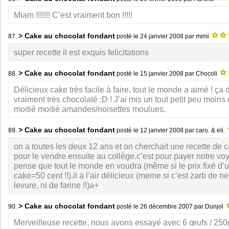
Miam !!!!!!! C’est vraiment bon !!!!!
> Cake au chocolat fondant
87.
posté le
24 janvier 2008
par mimi
super recette il est exquis felicitations
> Cake au chocolat fondant
88.
posté le
15 janvier 2008
par Chocoli
Délicieux cake très facile à faire, tout le monde a aimé ! ça
vraiment très chocolaté :D ! J’ai mis un tout petit peu moins d
moitié moitié amandes/noisettes moulues.
> Cake au chocolat fondant
89.
posté le
12 janvier 2008
par caro. & eli.
on a toutes les deux 12 ans et on cherchait une recette de 
pour le vendre ensuite au collège.c’est pour payer notre voy
pense que tout le monde en voudra (même si le prix fixé d’u
cake=50 cent !!).il a l’air délicieux (meme si c’est zarb de n
levure, ni de farine !!)a+
> Cake au chocolat fondant
90.
posté le
26 décembre 2007
par Dunjol
Merveilleuse recette, nous avons essayé avec 6 œufs / 250