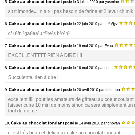
Cake au chocolat fondant
5.
posté le
3 juillet 2010
par yasmine
slt tt lmonde.... n’a t-il pas besoin de farine et 2 levur chimik
Cake au chocolat fondant
6.
posté le
22 juin 2010
par :m²h²jyv
c² u²²n ²gat²ea²u t²²re²s b²o²n²
Cake au chocolat fondant
7.
posté le
19 mai 2010
par Evaa
EXCELLENTTTT RIEN A DIRE !!!!
Cake au chocolat fondant
8.
posté le
18 mai 2010
par soos
Succulente, rien à dire !
Cake au chocolat fondant
9.
posté le
20 avril 2010
par luludebo
excellent !!!!! pour les amateurs de gâteau au coeur coulan
laisser cuire 10 min de moins sinon ca sera simplement un
tout de meme !!
Cake au chocolat fondant
10.
posté le
14 avril 2010
par dnovan
c’ est trés beau et délicieux cake au chocolat fondant