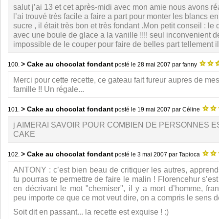
salut j’ai 13 et cet après-midi avec mon amie nous avons réa
l’ai trouvé très facile a faire a part pour monter les blancs e
sucre , il était très bon et très fondant .Mon petit conseil : le
avec une boule de glace a la vanille !!!! seul inconvenient de
impossible de le couper pour faire de belles part tellement il 
> Cake au chocolat fondant
100.
posté le
28 mai 2007
par fanny
Merci pour cette recette, ce gateau fait fureur aupres de me
famille !! Un régale...
> Cake au chocolat fondant
101.
posté le
19 mai 2007
par Céline
j AIMERAI SAVOIR POUR COMBIEN DE PERSONNES ES
CAKE
> Cake au chocolat fondant
102.
posté le
3 mai 2007
par Tapioca
ANTONY : c’est bien beau de critiquer les autres, apprends
tu pourras te permettre de faire le malin ! Florencehur s’es
en décrivant le mot "chemiser", il y a mort d’homme, fr
peu importe ce que ce mot veut dire, on a compris le sens d
Soit dit en passant... la recette est exquise ! :)