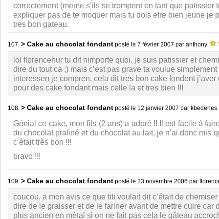
correctement (meme s’ils se trompent en tant que patissier t
expliquer pas de te moquer mais tu dois etre bien jeune je p
tres bon gateau.
> Cake au chocolat fondant
107.
posté le
7 février 2007
par anthony
lol florencehur tu dit nimporte quoi. je suis patissier et che
dire du tout ca ;) mais c’est pas grave ta voulue simplement 
interessen je compren. cela dit tres bon cake fondent j’aver
pour des cake fondant mais celle la et tres bien !!!
> Cake au chocolat fondant
108.
posté le
12 janvier 2007
par kbedenes
Génial ce cake, mon fils (2 ans) a adoré !! Il est facile à faire 
du chocolat praliné et du chocolat au lait, je n’ai donc mis 
c’était très bon !!!
bravo !!!
> Cake au chocolat fondant
109.
posté le
23 novembre 2006
par floren
coucou, a mon avis ce que titi voulait dit c’était de chemiser
dire de le graisser et de le fariner avant de mettre cuire car
plus ancien en métal si on ne fait pas cela le gâteau accroc