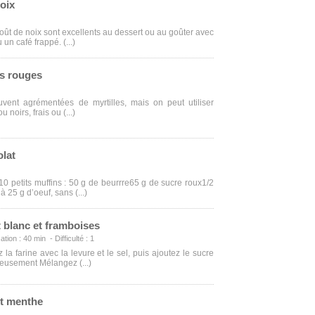
noix
oût de noix sont excellents au dessert ou au goûter avec
u un café frappé. (...)
ts rouges
uvent agrémentées de myrtilles, mais on peut utiliser
u noirs, frais ou (...)
olat
10 petits muffins : 50 g de beurrre65 g de sucre roux1/2
à 25 g d’oeuf, sans (...)
 blanc et framboises
ation : 40 min - Difficulté : 1
 la farine avec la levure et le sel, puis ajoutez le sucre
eusement Mélangez (...)
et menthe