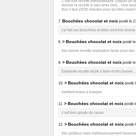
C’est une recette extraordinaire. Depuis un an 
donner la recette à mes amis (ies)... Une seu
four il faut 25/30 minutes pour qu’elles soient
Bouchées chocolat et noix
7.
posté le
2
j’ai fait ces bouchées et elles sont très bon
> Bouchées chocolat et noix
8.
posté l
tres bonne recette realisation facile pour des
> Bouchées chocolat et noix
9.
posté l
Exellante recette facile a faire et très bonne ..
> Bouchées chocolat et noix
10.
posté 
exellent bravo a essayer
> Bouchées chocolat et noix
11.
posté 
c’est bon ajoute du cacao
> Bouchées chocolat et noix
12.
posté 
très goûteux mais malheureusement beaucoup