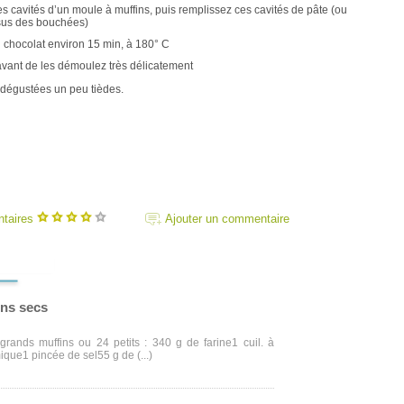
es cavités d’un moule à muffins, puis remplissez ces cavités de pâte (ou
sus des bouchées)
u chocolat environ 15 min, à 180° C
vant de les démoulez très délicatement
dégustées un peu tièdes.
ntaires
Ajouter un commentaire
ins secs
grands muffins ou 24 petits : 340 g de farine1 cuil. à
que1 pincée de sel55 g de (...)