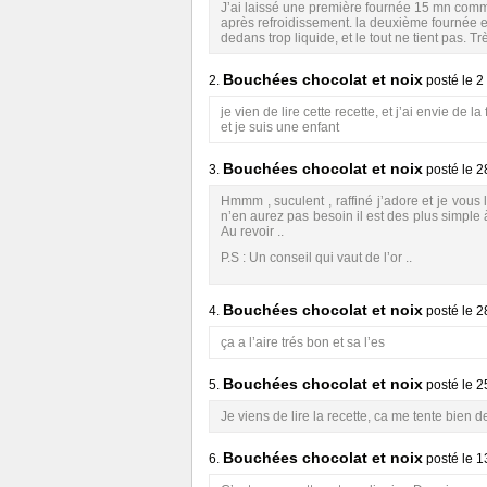
J’ai laissé une première fournée 15 mn comme
après refroidissement. la deuxième fournée es
dedans trop liquide, et le tout ne tient pas. Tr
Bouchées chocolat et noix
2.
posté le
2
je vien de lire cette recette, et j’ai envie de la
et je suis une enfant
Bouchées chocolat et noix
3.
posté le
2
Hmmm , suculent , raffiné j’adore et je vous
n’en aurez pas besoin il est des plus simple à f
Au revoir ..
P.S : Un conseil qui vaut de l’or ..
Bouchées chocolat et noix
4.
posté le
2
ça a l’aire trés bon et sa l’es
Bouchées chocolat et noix
5.
posté le
2
Je viens de lire la recette, ca me tente bien de
Bouchées chocolat et noix
6.
posté le
1