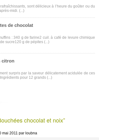
 rafraîchissants, sont délicieux à l’heure du goûter ou du
près-midi. (...)
tes de chocolat
uffins : 340 g de farine2 cuil. à café de levure chimique
de sucre120 g de pépites (...)
 citron
ent surpris par la saveur délicatement acidulée de ces
 Ingrédients pour 12 grands (...)
Bouchées chocolat et noix”
0 mai 2011
par loubna