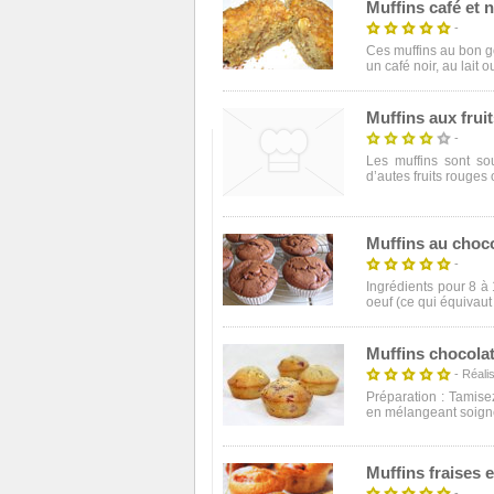
Muffins café et 
-
Ces muffins au bon g
un café noir, au lait o
Muffins aux frui
-
Les muffins sont so
d’autes fruits rouges o
Muffins au choc
-
Ingrédients pour 8 à 
oeuf (ce qui équivaut 
Muffins chocolat
- Réalis
Préparation : Tamisez
en mélangeant soign
Muffins fraises 
-