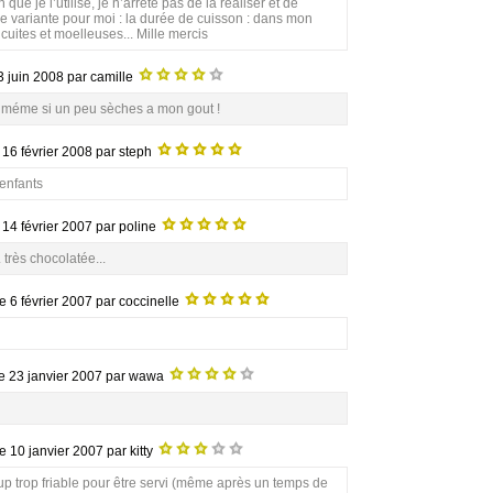
que je l’utilise, je n’arrête pas de la réaliser et de
le variante pour moi : la durée de cuisson : dans mon
 cuites et moelleuses... Mille mercis
3 juin 2008
par camille
ne méme si un peu sèches a mon gout !
e
16 février 2008
par steph
 enfants
e
14 février 2007
par poline
. très chocolatée...
le
6 février 2007
par coccinelle
le
23 janvier 2007
par wawa
le
10 janvier 2007
par kitty
 trop friable pour être servi (même après un temps de