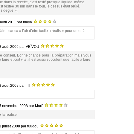
 dans la recette, c’est resté presque liquide, même
t restée 30 mn dans le four, le dessus était brûlé,
ès déçue :-(
 avril 2011
par maya
 faire, car ca a l’air d’etre facile a réaliser pour un enfant,
8 août 2009
par VEÏVOU
 le conseil. Bonne chance pour la préparation mais vous
aire et cuit vite, il est aussi succulent que facile à faire.
8 août 2009
par lllll
5 novembre 2008
par Mart’
 la réaliser
3 juillet 2008
par t0udou