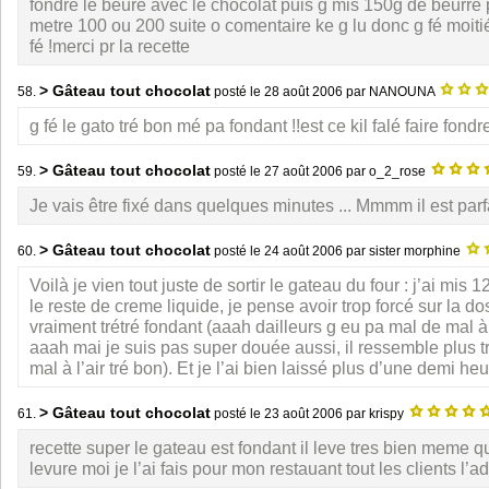
fondre le beure avec le chocolat puis g mis 150g de beurre 
metre 100 ou 200 suite o comentaire ke g lu donc g fé moitié
fé !merci pr la recette
> Gâteau tout chocolat
58.
posté le
28 août 2006
par NANOUNA
g fé le gato tré bon mé pa fondant !!est ce kil falé faire fondr
> Gâteau tout chocolat
59.
posté le
27 août 2006
par o_2_rose
Je vais être fixé dans quelques minutes ... Mmmm il est parfa
> Gâteau tout chocolat
60.
posté le
24 août 2006
par sister morphine
Voilà je vien tout juste de sortir le gateau du four : j’ai mis 
le reste de creme liquide, je pense avoir trop forcé sur la dos
vraiment trétré fondant (aaah dailleurs g eu pa mal de mal à
aaah mai je suis pas super douée aussi, il ressemble plus t
mal à l’air tré bon). Et je l’ai bien laissé plus d’une demi he
> Gâteau tout chocolat
61.
posté le
23 août 2006
par krispy
recette super le gateau est fondant il leve tres bien meme qu
levure moi je l’ai fais pour mon restauant tout les clients l’a