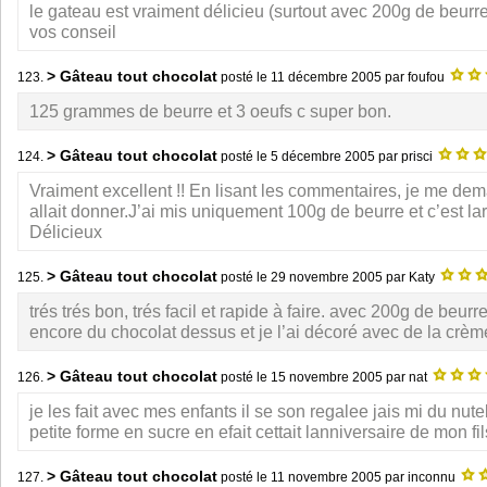
le gateau est vraiment délicieu (surtout avec 200g de beurr
vos conseil
> Gâteau tout chocolat
123.
posté le
11 décembre 2005
par foufou
125 grammes de beurre et 3 oeufs c super bon.
> Gâteau tout chocolat
124.
posté le
5 décembre 2005
par prisci
Vraiment excellent !! En lisant les commentaires, je me de
allait donner.J’ai mis uniquement 100g de beurre et c’est la
Délicieux
> Gâteau tout chocolat
125.
posté le
29 novembre 2005
par Katy
trés trés bon, trés facil et rapide à faire. avec 200g de beurre
encore du chocolat dessus et je l’ai décoré avec de la crèm
> Gâteau tout chocolat
126.
posté le
15 novembre 2005
par nat
je les fait avec mes enfants il se son regalee jais mi du nute
petite forme en sucre en efait cettait lanniversaire de mon fil
> Gâteau tout chocolat
127.
posté le
11 novembre 2005
par inconnu