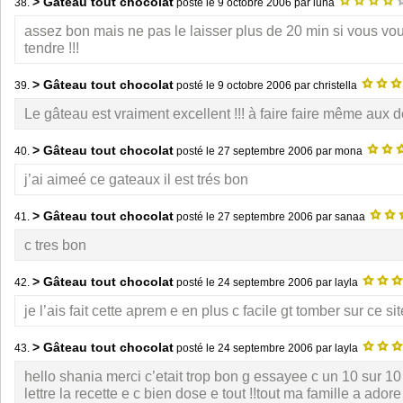
> Gâteau tout chocolat
38.
posté le
9 octobre 2006
par luna
assez bon mais ne pas le laisser plus de 20 min si vous vo
tendre !!!
> Gâteau tout chocolat
39.
posté le
9 octobre 2006
par christella
Le gâteau est vraiment excellent !!! à faire faire même aux d
> Gâteau tout chocolat
40.
posté le
27 septembre 2006
par mona
j’ai aimeé ce gateaux il est trés bon
> Gâteau tout chocolat
41.
posté le
27 septembre 2006
par sanaa
c tres bon
> Gâteau tout chocolat
42.
posté le
24 septembre 2006
par layla
je l’ais fait cette aprem e en plus c facile gt tomber sur ce si
> Gâteau tout chocolat
43.
posté le
24 septembre 2006
par layla
hello shania merci c’etait trop bon g essayee c un 10 sur 10 !
lettre la recette e c bien dose e tout !!tout ma famille a ador