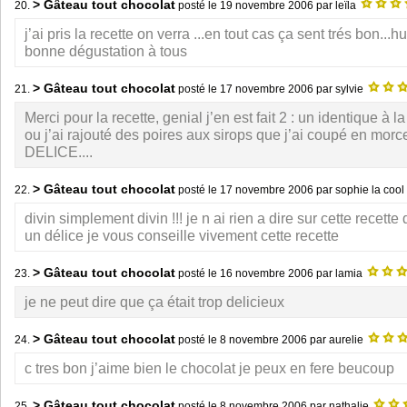
> Gâteau tout chocolat
20.
posté le
19 novembre 2006
par leïla
j’ai pris la recette on verra ...en tout cas ça sent trés bon...h
bonne dégustation à tous
> Gâteau tout chocolat
21.
posté le
17 novembre 2006
par sylvie
Merci pour la recette, genial j’en est fait 2 : un identique à la
ou j’ai rajouté des poires aux sirops que j’ai coupé en mor
DELICE....
> Gâteau tout chocolat
22.
posté le
17 novembre 2006
par sophie la cool
divin simplement divin !!! je n ai rien a dire sur cette recette
un délice je vous conseille vivement cette recette
> Gâteau tout chocolat
23.
posté le
16 novembre 2006
par lamia
je ne peut dire que ça était trop delicieux
> Gâteau tout chocolat
24.
posté le
8 novembre 2006
par aurelie
c tres bon j’aime bien le chocolat je peux en fere beucoup
> Gâteau tout chocolat
25.
posté le
8 novembre 2006
par nathalie