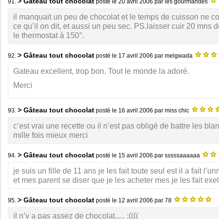
> Gâteau tout chocolat
91.
posté le
20 avril 2006
par les gourmandes
il manquait un peu de chocolat et le temps de cuisson ne c
ce qu’il on dit, et aussi un peu sec. PS.laisser cuir 20 mns 
le thermostat à 150°.
> Gâteau tout chocolat
92.
posté le
17 avril 2006
par melgwada
Gateau excellent, trop bon. Tout le monde la adoré.
Merci
> Gâteau tout chocolat
93.
posté le
16 avril 2006
par miss chic
c’est vrai une recette ou il n’est pas obligé de battre les bla
mille fois mieux merci
> Gâteau tout chocolat
94.
posté le
15 avril 2006
par sssssaaaaaa
je suis un fille de 11 ans je les fait toute seul est il a fait l’
et mes parent se diser que je les acheter mes je les fait exel
> Gâteau tout chocolat
95.
posté le
12 avril 2006
par 78
il n’y a pas assez de chocolat..... :((((