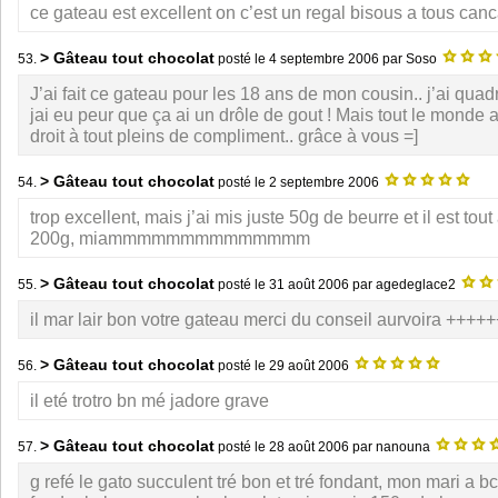
ce gateau est excellent on c’est un regal bisous a tous can
> Gâteau tout chocolat
53.
posté le
4 septembre 2006
par Soso
J’ai fait ce gateau pour les 18 ans de mon cousin.. j’ai quad
jai eu peur que ça ai un drôle de gout ! Mais tout le monde a
droit à tout pleins de compliment.. grâce à vous =]
> Gâteau tout chocolat
54.
posté le
2 septembre 2006
trop excellent, mais j’ai mis juste 50g de beurre et il est to
200g, miammmmmmmmmmmmmm
> Gâteau tout chocolat
55.
posté le
31 août 2006
par agedeglace2
il mar lair bon votre gateau merci du conseil aurvoira +++
> Gâteau tout chocolat
56.
posté le
29 août 2006
il eté trotro bn mé jadore grave
> Gâteau tout chocolat
57.
posté le
28 août 2006
par nanouna
g refé le gato succulent tré bon et tré fondant, mon mari a bc