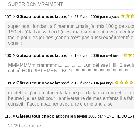
SUPER BON VRAIMENT !!
> Gâteau tout chocolat
107.
posté le
27 février 2006
par mayaou
super bon ! fondant à l’intérieur....mais j’ai mis 100 g de suc
150 et c’était aussi bon ! (c’est ma maman qui a voulu enleve
facile pour les jeunes (car on n’est pas aussi expérimenté q
vous !)
> Gâteau tout chocolat
108.
posté le
12 février 2006
par gwlagwla
MMMMMMmmmmmmm.......................un délisse !!!!!!!! 2 seul
califié:HORRIBLEMENT BON !!!!!!!!!!!!!!!!!!!!!!!!!!!!!!!!!!!!!!!!!!!!!!!
> Gâteau tout chocolat
109.
posté le
12 février 2006
par kityli
un delice, j’ai remplacer la farine par de la maizena et j’ai 
beurre ! je les fait pour l’anniversaire de mes enfants il a fai
conseil : l’accompagner avec une creme anglaise
> Gâteau tout chocolat
110.
posté le
9 février 2006
par NENETTE DU 16 
20/20 je craque