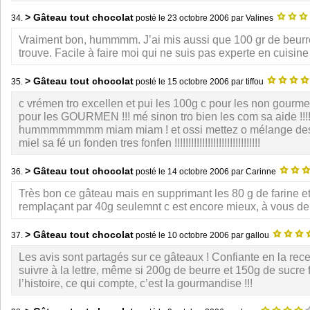
> Gâteau tout chocolat
34.
posté le
23 octobre 2006
par Valines
Vraiment bon, hummmm. J’ai mis aussi que 100 gr de beurre 
trouve. Facile à faire moi qui ne suis pas experte en cuisi
> Gâteau tout chocolat
35.
posté le
15 octobre 2006
par tiffou
c vrémen tro excellen et pui les 100g c pour les non gourm
pour les GOURMEN !!! mé sinon tro bien les com sa aide !!!! 
hummmmmmmm miam miam ! et ossi mettez o mélange des 
miel sa fé un fonden tres fonfen !!!!!!!!!!!!!!!!!!!!!!!!!!!!!!!
> Gâteau tout chocolat
36.
posté le
14 octobre 2006
par Carinne
Très bon ce gâteau mais en supprimant les 80 g de farine et
remplaçant par 40g seulemnt c est encore mieux, à vous de 
> Gâteau tout chocolat
37.
posté le
10 octobre 2006
par gallou
Les avis sont partagés sur ce gâteaux ! Confiante en la recet
suivre à la lettre, même si 200g de beurre et 150g de sucre 
l’histoire, ce qui compte, c’est la gourmandise !!!