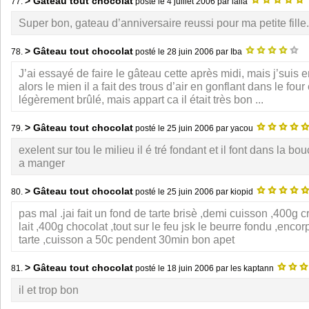
> Gâteau tout chocolat
77.
posté le
4 juillet 2006
par laila
Super bon, gateau d’anniversaire reussi pour ma petite fille
> Gâteau tout chocolat
78.
posté le
28 juin 2006
par Iba
J’ai essayé de faire le gâteau cette après midi, mais j’suis 
alors le mien il a fait des trous d’air en gonflant dans le four e
légèrement brûlé, mais appart ca il était très bon ...
> Gâteau tout chocolat
79.
posté le
25 juin 2006
par yacou
exelent sur tou le milieu il é tré fondant et il font dans la bo
a manger
> Gâteau tout chocolat
80.
posté le
25 juin 2006
par kiopid
pas mal .jai fait un fond de tarte brisè ,demi cuisson ,400g 
lait ,400g chocolat ,tout sur le feu jsk le beurre fondu ,encor
tarte ,cuisson a 50c pendent 30min bon apet
> Gâteau tout chocolat
81.
posté le
18 juin 2006
par les kaptann
il et trop bon