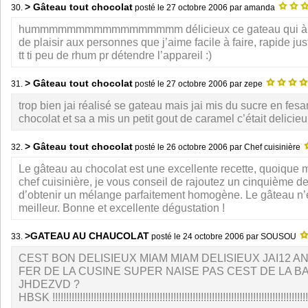
> Gâteau tout chocolat
30.
posté le
27 octobre 2006
par amanda
hummmmmmmmmmmmmmmmm délicieux ce gateau qui à d
de plaisir aux personnes que j’aime facile à faire, rapide ju
tt ti peu de rhum pr détendre l’appareil :)
> Gâteau tout chocolat
31.
posté le
27 octobre 2006
par zepe
trop bien jai réalisé se gateau mais jai mis du sucre en fesa
chocolat et sa a mis un petit gout de caramel c’était delicieu
> Gâteau tout chocolat
32.
posté le
26 octobre 2006
par Chef cuisinière
Le gâteau au chocolat est une excellente recette, quoique 
chef cuisinière, je vous conseil de rajoutez un cinquième de
d’obtenir un mélange parfaitement homogène. Le gâteau n’
meilleur. Bonne et excellente dégustation !
>GATEAU AU CHAUCOLAT
33.
posté le
24 octobre 2006
par SOUSOU
CEST BON DELISIEUX MIAM MIAM DELISIEUX JAI12 AN
FER DE LA CUSINE SUPER NAISE PAS CEST DE LA B
JHDEZVD ?
HBSK !!!!!!!!!!!!!!!!!!!!!!!!!!!!!!!!!!!!!!!!!!!!!!!!!!!!!!!!!!!!!!!!!!!!!!!!!!!!!!!!!!!!!!!!!!!!!