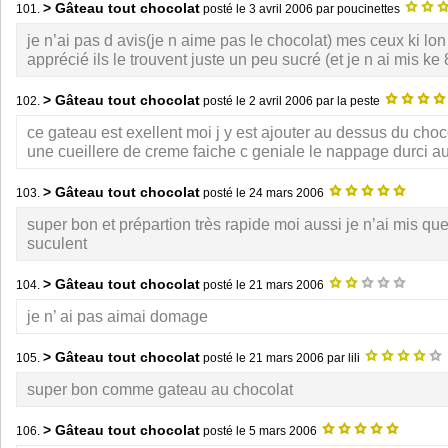
> Gâteau tout chocolat
101.
posté le
3 avril 2006
par poucinettes
je n’ai pas d avis(je n aime pas le chocolat) mes ceux ki l
apprécié ils le trouvent juste un peu sucré (et je n ai mis ke
> Gâteau tout chocolat
102.
posté le
2 avril 2006
par la peste
ce gateau est exellent moi j y est ajouter au dessus du cho
une cueillere de creme faiche c geniale le nappage durci au
> Gâteau tout chocolat
103.
posté le
24 mars 2006
super bon et prépartion très rapide moi aussi je n’ai mis qu
suculent
> Gâteau tout chocolat
104.
posté le
21 mars 2006
je n’ ai pas aimai domage
> Gâteau tout chocolat
105.
posté le
21 mars 2006
par lili
super bon comme gateau au chocolat
> Gâteau tout chocolat
106.
posté le
5 mars 2006