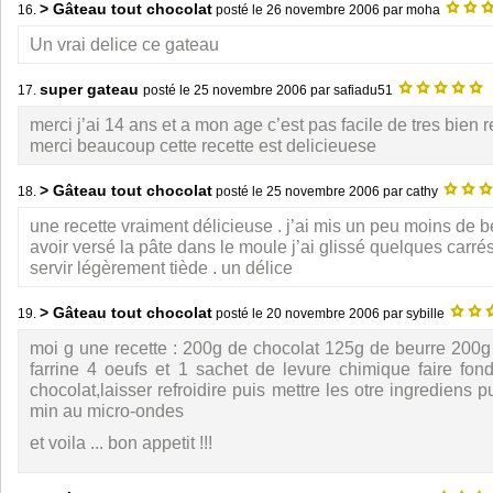
> Gâteau tout chocolat
16.
posté le
26 novembre 2006
par moha
Un vrai delice ce gateau
super gateau
17.
posté le
25 novembre 2006
par safiadu51
merci j’ai 14 ans et a mon age c’est pas facile de tres bien 
merci beaucoup cette recette est delicieuese
> Gâteau tout chocolat
18.
posté le
25 novembre 2006
par cathy
une recette vraiment délicieuse . j’ai mis un peu moins de b
avoir versé la pâte dans le moule j’ai glissé quelques carré
servir légèrement tiède . un délice
> Gâteau tout chocolat
19.
posté le
20 novembre 2006
par sybille
moi g une recette : 200g de chocolat 125g de beurre 200
farrine 4 oeufs et 1 sachet de levure chimique faire fond
chocolat,laisser refroidire puis mettre les otre ingrediens pu
min au micro-ondes
et voila ... bon appetit !!!