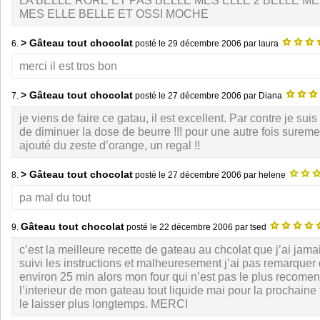
LA BELLE RORE ET PAS BELLE MES ELLE 2 BELLE M
MES ELLE BELLE ET OSSI MOCHE
> Gâteau tout chocolat
6.
posté le
29 décembre 2006
par laura
merci il est tros bon
> Gâteau tout chocolat
7.
posté le
27 décembre 2006
par Diana
je viens de faire ce gatau, il est excellent. Par contre je suis 
de diminuer la dose de beurre !!! pour une autre fois suremen
ajouté du zeste d’orange, un regal !!
> Gâteau tout chocolat
8.
posté le
27 décembre 2006
par helene
pa mal du tout
Gâteau tout chocolat
9.
posté le
22 décembre 2006
par tsed
c’est la meilleure recette de gateau au chcolat que j’ai jamai
suivi les instructions et malheuresement j’ai pas remarquer 
environ 25 min alors mon four qui n’est pas le plus recome
l’interieur de mon gateau tout liquide mai pour la prochaine 
le laisser plus longtemps. MERCI