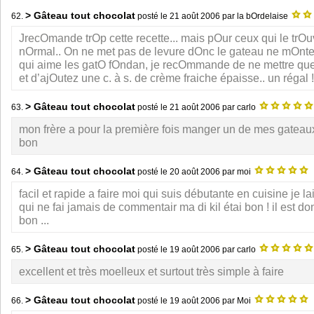
> Gâteau tout chocolat
62.
posté le
21 août 2006
par la bOrdelaise
JrecOmande trOp cette recette... mais pOur ceux qui le trOuv
nOrmal.. On ne met pas de levure dOnc le gateau ne mOnte
qui aime les gatO fOndan, je recOmmande de ne mettre que
et d’ajOutez une c. à s. de crème fraiche épaisse.. un régal !
> Gâteau tout chocolat
63.
posté le
21 août 2006
par carlo
mon frère a pour la première fois manger un de mes gateaux
bon
> Gâteau tout chocolat
64.
posté le
20 août 2006
par moi
facil et rapide a faire moi qui suis débutante en cuisine je l
qui ne fai jamais de commentair ma di kil étai bon ! il est 
bon ...
> Gâteau tout chocolat
65.
posté le
19 août 2006
par carlo
excellent et très moelleux et surtout très simple à faire
> Gâteau tout chocolat
66.
posté le
19 août 2006
par Moi