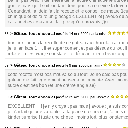
Ba nn pas besoin de mettre de la levure chimique le but ce n
gonfle mais qu’il soit fondant donc pour sa on evite la levu
Cepandant j’ai deja fait la recette et je conseil de mettre 1cu
chimique et de faire un glacage c EXELENT et j’avoue qu’
cacahuettes cela aurait fait presqu’un brownis @++
> Gâteau tout chocolat
88.
posté le
14 mai 2006
par la miss
bonjour j’ai pris la recette de ce gâteau au chocolat car mo
je lui en face 1 .... il et super content et pas déssus du tout i
reface 1 c’est vrai je constate il et féculant merci beaucoup
> Gâteau tout chocolat
89.
posté le
9 mai 2006
par fanny
cette recette n’est pas mauvaise du tout. Je ne sais pas po
gateau me fait legerement penser à un brownie. Avec moins
sucre c’est tres bon (et une crème anglaise)
> Gâteau tout chocolat
90.
posté le
25 avril 2006
par Nahvala
EXCELLENT ! ! ! je n’y croyait pas mais j’avoue : je suis co
je n’ai fait qu’une variante : a la place du chocolat j’ai mis 
kinder surprise ! juste une chose : moins fort, plus longtemps