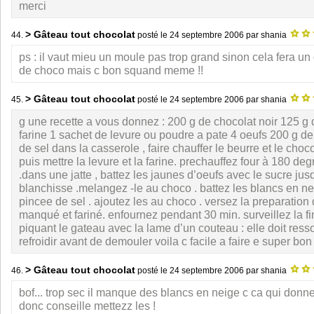
merci
> Gâteau tout chocolat
44.
posté le
24 septembre 2006
par shania
ps : il vaut mieu un moule pas trop grand sinon cela fera un
de choco mais c bon squand meme !!
> Gâteau tout chocolat
45.
posté le
24 septembre 2006
par shania
g une recette a vous donnez : 200 g de chocolat noir 125 g
farine 1 sachet de levure ou poudre a pate 4 oeufs 200 g de
de sel dans la casserole , faire chauffer le beurre et le choco 
puis mettre la levure et la farine. prechauffez four à 180 de
.dans une jatte , battez les jaunes d’oeufs avec le sucre ju
blanchisse .melangez -le au choco . battez les blancs en n
pincee de sel . ajoutez les au choco . versez la preparatio
manqué et fariné. enfournez pendant 30 min. surveillez la fi
piquant le gateau avec la lame d’un couteau : elle doit resso
refroidir avant de demouler voila c facile a faire e super bon 
> Gâteau tout chocolat
46.
posté le
24 septembre 2006
par shania
bof... trop sec il manque des blancs en neige c ca qui donn
donc conseille mettezz les !