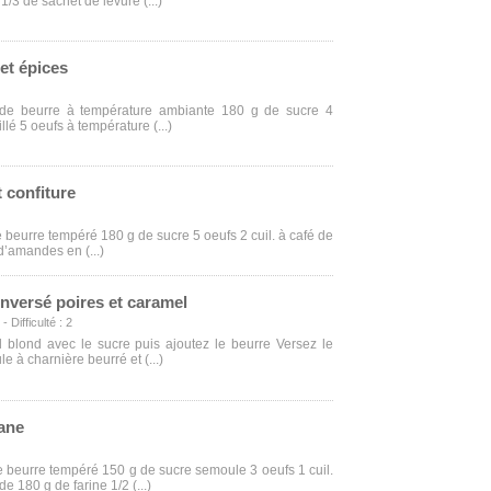
 1/3 de sachet de levure (...)
et épices
 de beurre à température ambiante 180 g de sucre 4
lé 5 oeufs à température (...)
t confiture
e beurre tempéré 180 g de sucre 5 oeufs 2 cuil. à café de
 d’amandes en (...)
nversé poires et caramel
 Difficulté : 2
 blond avec le sucre puis ajoutez le beurre Versez le
 à charnière beurré et (...)
ane
de beurre tempéré 150 g de sucre semoule 3 oeufs 1 cuil.
de 180 g de farine 1/2 (...)