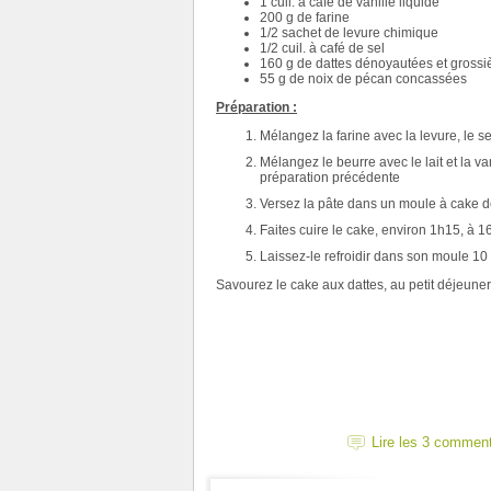
1 cuil. à café de vanille liquide
200 g de farine
1/2 sachet de levure chimique
1/2 cuil. à café de sel
160 g de dattes dénoyautées et gross
55 g de noix de pécan concassées
Préparation :
Mélangez la farine avec la levure, le se
Mélangez le beurre avec le lait et la v
préparation précédente
Versez la pâte dans un moule à cake d
Faites cuire le cake, environ 1h15, à 1
Laissez-le refroidir dans son moule 10
Savourez le cake aux dattes, au petit déjeuner
Lire les 3 commen