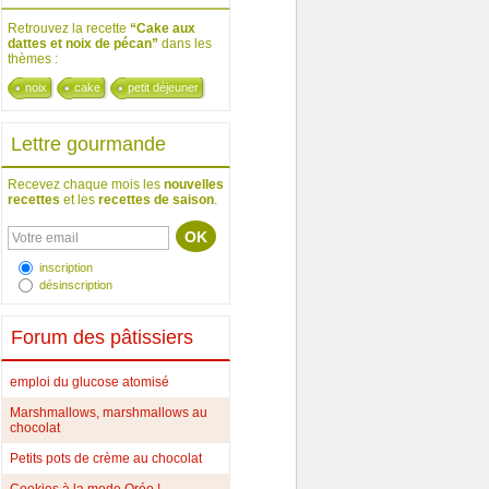
Retrouvez la recette
“Cake aux
dattes et noix de pécan”
dans les
thèmes :
noix
cake
petit déjeuner
Lettre gourmande
Recevez chaque mois les
nouvelles
recettes
et les
recettes de saison
.
inscription
désinscription
Forum des pâtissiers
emploi du glucose atomisé
Marshmallows, marshmallows au
chocolat
Petits pots de crème au chocolat