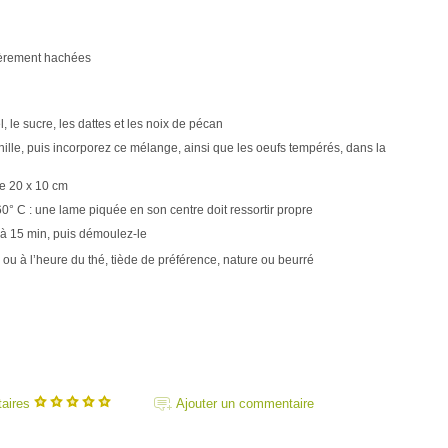
ièrement hachées
l, le sucre, les dattes et les noix de pécan
anille, puis incorporez ce mélange, ainsi que les oeufs tempérés, dans la
e 20 x 10 cm
60° C : une lame piquée en son centre doit ressortir propre
 à 15 min, puis démoulez-le
 ou à l’heure du thé, tiède de préférence, nature ou beurré
taires
Ajouter un commentaire