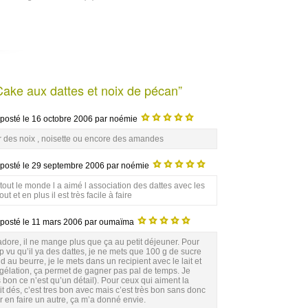
Cake aux dattes et noix de pécan”
posté le
16 octobre 2006
par noémie
 des noix , noisette ou encore des amandes
posté le
29 septembre 2006
par noémie
t tout le monde l a aimé l association des dattes avec les
et en plus il est très facile à faire
posté le
11 mars 2006
par oumaïma
 adore, il ne mange plus que ça au petit déjeuner. Pour
op vu qu’il ya des dattes, je ne mets que 100 g de sucre
 au beurre, je le mets dans un recipient avec le lait et
gélation, ça permet de gagner pas pal de temps. Je
 bon ce n’est qu’un détail). Pour ceux qui aiment la
dés, c’est tres bon avec mais c’est très bon sans donc
er en faire un autre, ça m’a donné envie.