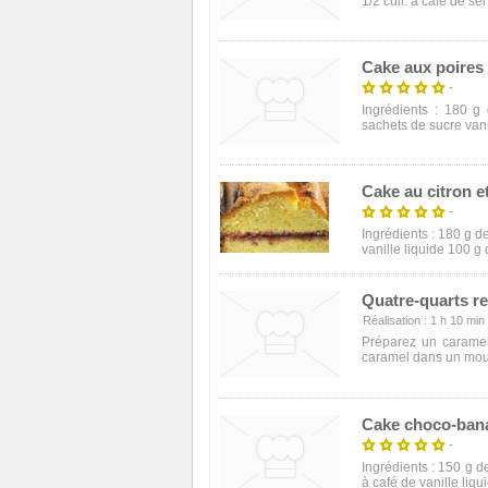
1/2 cuil. à café de sel
Cake aux poires 
-
Ingrédients : 180 g
sachets de sucre vanil
Cake au citron e
-
Ingrédients : 180 g d
vanille liquide 100 g
Quatre-quarts re
Réalisation : 1 h 10 min -
Préparez un caramel
caramel dans un moule
Cake choco-ban
-
Ingrédients : 150 g 
à café de vanille liqui