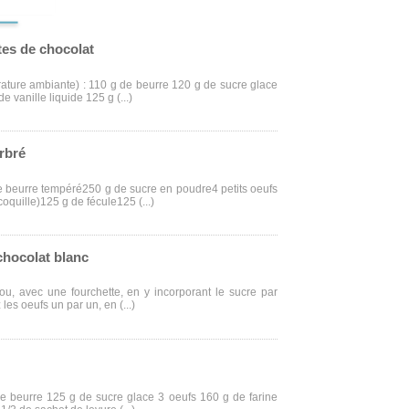
tes de chocolat
rature ambiante) : 110 g de beurre 120 g de sucre glace
de vanille liquide 125 g (...)
rbré
de beurre tempéré250 g de sucre en poudre4 petits oeufs
coquille)125 g de fécule125 (...)
chocolat blanc
u, avec une fourchette, en y incorporant le sucre par
 les oeufs un par un, en (...)
de beurre 125 g de sucre glace 3 oeufs 160 g de farine