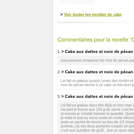
>
Voir toutes les recettes de cake
Commentaires pour la recette “
> Cake aux dattes et noix de pécan
1.
vous pouvez remplacer les noix de pécan par
> Cake aux dattes et noix de pécan
2.
j ai fait ce gateau quand j avais des invités e
noix de pécan donne à ce cake un très bon gout 
> Cake aux dattes et noix de pécan
3.
j’ai fait ce gateau deux fois déjà et mon mari
ma part je trouve que 150 g de sucre c’est tr
et encore je compte baisser la quantité. Quand
je mets le tout au micro onde en mode décon
mets un sachet de levure au lieu de 1/2 (mais
pomme, j’ai mis deux pommes coupés en petit 
c’est une question de goût... bon je cours all