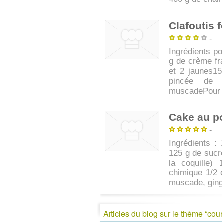
Clafoutis 
-
Ingrédients p
g de crème fra
et 2 jaunes1
pincée de 
muscadePour le
Cake au p
-
Ingrédients :
125 g de sucr
la coquille)
chimique 1/2 c
muscade, ging
Articles du blog sur le thème “courg