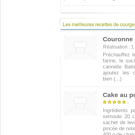
Les meilleures recettes de courge :
Couronne 
Réalisation : 1 
Préchauffez 
farine, le suc
cannelle Batt
ajoutez les 
bien (...)
Cake au po
-
Ingrédients 
semoule 20 cl
sachet de lev
pincée de noi
400 g de chair 