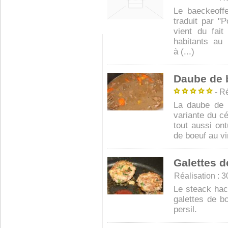
Le baeckeoffe
traduit par "
vient du fait
habitants au 
à (...)
Daube de 
- Ré
La daube de 
variante du c
tout aussi on
de boeuf au vi
Galettes d
Réalisation : 30
Le steack hach
galettes de bo
persil.