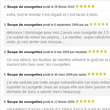
Soupe de courgettes
2.
posté le
26 février 2010
extra, tout le monde s’est régalé et c’est facile à faire,
Soupe de courgettes
3.
posté le
6 septembre 2009
par isa
délicieux ! dommage pour moi, j’avais une courgette de 2.5 k
j’ai oublié de retirer les pépins... La menthe : super rafraîch
reste, je vais tenter une mousse...
Soupe de courgettes
4.
posté le
8 mai 2009
par misstulip
Un vrai délice, les feuilles de menthe relèvent le goût de la
marient très bien avec les courgettes.
Soupe de courgettes
5.
posté le
30 mars 2009
par sylvia
j’ai ete seduite par cette soupe extraodinaire car mais enfa
suporter la courgette ;mais an soupe elle son bien passer 
derniere de 3ans a adorér merci beaucoup
Soupe de courgettes
6.
posté le
12 février 2009
VRAIMENT EXCELLENTE ET TRES FACILE A REALISER 