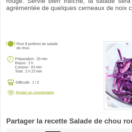
rouge. Servie bien fraîche, la salade ser
agrémentée de quelques cerneaux de noix 
Pour
8 portions de salade
de chou
Préparation :
20 min
Repos : 2 h
Cuisson :
03 min
Total :
2 h 23 min
Difficulté : 1 / 3
Ajouter un commentaire
Partager la recette Salade de chou r