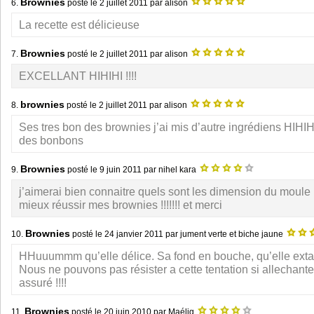
Brownies
6.
posté le
2 juillet 2011
par alison
La recette est délicieuse
Brownies
7.
posté le
2 juillet 2011
par alison
EXCELLANT HIHIHI !!!!
brownies
8.
posté le
2 juillet 2011
par alison
Ses tres bon des brownies j’ai mis d’autre ingrédiens HIHIHI !
des bonbons
Brownies
9.
posté le
9 juin 2011
par nihel kara
j’aimerai bien connaitre quels sont les dimension du moule
mieux réussir mes brownies !!!!!!! et merci
Brownies
10.
posté le
24 janvier 2011
par jument verte et biche jaune
HHuuummm qu’elle délice. Sa fond en bouche, qu’elle extas
Nous ne pouvons pas résister a cette tentation si allechante
assuré !!!!
Brownies
11.
posté le
20 juin 2010
par Maélig