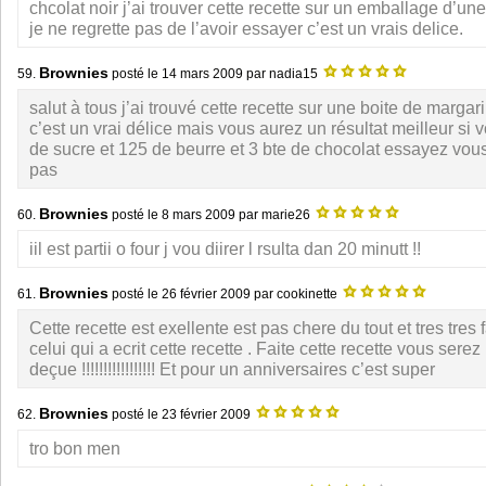
chcolat noir j’ai trouver cette recette sur un emballage d’un
je ne regrette pas de l’avoir essayer c’est un vrais delice.
Brownies
59.
posté le
14 mars 2009
par nadia15
salut à tous j’ai trouvé cette recette sur une boite de margar
c’est un vrai délice mais vous aurez un résultat meilleur si
de sucre et 125 de beurre et 3 bte de chocolat essayez vous
pas
Brownies
60.
posté le
8 mars 2009
par marie26
iil est partii o four j vou diirer l rsulta dan 20 minutt !!
Brownies
61.
posté le
26 février 2009
par cookinette
Cette recette est exellente est pas chere du tout et tres tres 
celui qui a ecrit cette recette . Faite cette recette vous serez
deçue !!!!!!!!!!!!!!!!! Et pour un anniversaires c’est super
Brownies
62.
posté le
23 février 2009
tro bon men