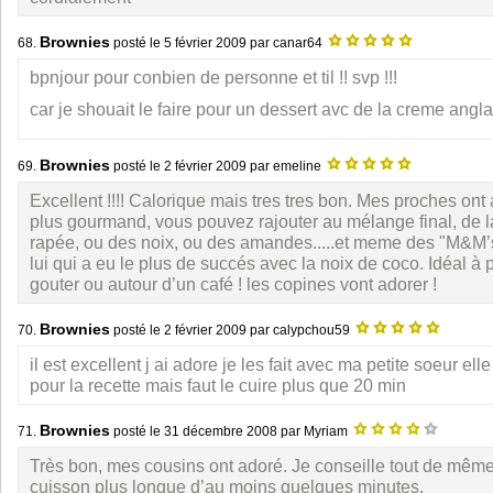
Brownies
68.
posté le
5 février 2009
par canar64
bpnjour pour conbien de personne et til !! svp !!!
car je shouait le faire pour un dessert avc de la creme angl
Brownies
69.
posté le
2 février 2009
par emeline
Excellent !!!! Calorique mais tres tres bon. Mes proches ont
plus gourmand, vous pouvez rajouter au mélange final, de l
rapée, ou des noix, ou des amandes.....et meme des "M&M’s
lui qui a eu le plus de succés avec la noix de coco. Idéal à 
gouter ou autour d’un café ! les copines vont adorer !
Brownies
70.
posté le
2 février 2009
par calypchou59
il est excellent j ai adore je les fait avec ma petite soeur el
pour la recette mais faut le cuire plus que 20 min
Brownies
71.
posté le
31 décembre 2008
par Myriam
Très bon, mes cousins ont adoré. Je conseille tout de mêm
cuisson plus longue d’au moins quelques minutes.