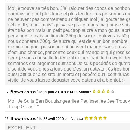
Moi je trouve sa trés bon. J’ai rajouter des copos de bonbo
donnais un gout plus fruité et plus tendre. Les personnes qu
ne peuvent pas commenter ou critiquer, moi j’ai gouter se ga
délice. Il y a un "mais" qui va se placer dans ma phrase su
était très bon mais un petit peut trop sucré a mon gouts, apr
personnelle mais au lieu de 250g de sucre j’enleverais 50g.
nous donneras 200g. de sucre qui est deja un bon nombre.
meme que pour personne qui peuvent manger sans grossir e
c’est une chance, par contre ceux qui mange et qui grossis
deux je vous conseille fortement qu’une part de brownie deu
semaines est largement suffisant. Je suis pocédés de quatre
disent de vous dires a tous que c’est un gateau très très bo
aussi attribuer a se site un merci et j’éspére qu’il continura
visite. Je vous laisse déguster votre gateau et a bientot. :)
Brownies
12.
posté le
19 juin 2010
par MlLe Sandiie
Moii Je Suiis Een Bouulangeeriiee Patiisseriiee Jee Trou
Troop Graas ^^
Brownies
13.
posté le
22 avril 2010
par Melissa
EXCELLENT ....