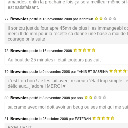
amandes. enfin la prochaine fois ça sera meilleur même si l
est satisfaisant.
Brownies
77.
posté le
16 novembre 2008
par letibrown
il sor tou just du four apre 45mn de plus il es immangeabl
merci tt de mm pour la recette ca donne une base a moi de 
courage pr la suite
Brownies
78.
posté le
16 novembre 2008
Au bout de 25 minutes il était toujours pas cuit
Brownies
79.
posté le
9 novembre 2008
par YANIS ET SABRINA
c’est trop bon ! Je les fait avec m soeur c’était trop simple ..e
délicieux...j’adore ! MERCI ♥
Brownies
80.
posté le
8 novembre 2008
par ana
sa crame avec moi doit avoir un beug ou ses moi qui me su
Brownies
81.
posté le
25 octobre 2008
par ESTEBAN
EXELLENT