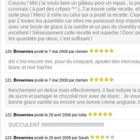
Coucou ! Moi j’ai voulu faire un gâteau pour un repas , la pr
cuisinais ( à part des crêpes ^^ ). J’ai trouvé cette recette, e
suite plus ! Merci à celle ou celui qui a posté la recette. Cep
par 2 toutes les quantités car elles me paraissait trop importa
avec une boule de glace à la vanille et un peu de chantilly et 
excellent ! Sérieusement cette recette est superbe ! Donc pet
les quantités par deux, c’est suffisant !
Brownies
120.
posté le
7 mai 2008
par clemen
dsl c’est encore moi, pour du croquant, ajouter des morcea
blanc et noir hacher
Brownies
121.
posté le
7 mai 2008
par clemen
frenchement un delice mais effectivement, il faut reduire la 
de sucre et partager le chocolat noir avec de blanc . Je vou
bonne glace vanille ou encore une bonne creme anglaise. b
Brownies
122.
posté le
29 avril 2008
par lolita
SUCCULENT !!!!!!!!!!!!!!!!!!!!!!!!!!!!!!!!!!!!!!!!!!!!!!!!!!
Brownies
123.
posté le
29 avril 2008
par Sarah