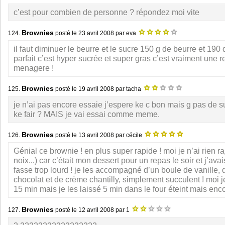
c’est pour combien de personne ? répondez moi vite
Brownies
124.
posté le
23 avril 2008
par eva
il faut diminuer le beurre et le sucre 150 g de beurre et 190 
parfait c’est hyper sucrée et super gras c’est vraiment une r
menagere !
Brownies
125.
posté le
19 avril 2008
par tacha
je n’ai pas encore essaie j’espere ke c bon mais g pas de su
ke fair ? MAIS je vai essai comme meme.
Brownies
126.
posté le
13 avril 2008
par cécile
Génial ce brownie ! en plus super rapide ! moi je n’ai rien r
noix...) car c’était mon dessert pour un repas le soir et j’ava
fasse trop lourd ! je les accompagné d’un boule de vanille,
chocolat et de crème chantilly, simplement succulent ! moi je
15 min mais je les laissé 5 min dans le four éteint mais enc
Brownies
127.
posté le
12 avril 2008
par 1