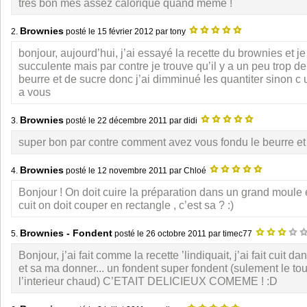
tres bon mes assez calorique quand meme !
Brownies
2.
posté le
15 février 2012
par tony
bonjour, aujourd’hui, j’ai essayé la recette du brownies et je 
succulente mais par contre je trouve qu’il y a un peu trop de
beurre et de sucre donc j’ai dimminué les quantiter sinon c 
a vous
Brownies
3.
posté le
22 décembre 2011
par didi
super bon par contre comment avez vous fondu le beurre et
Brownies
4.
posté le
12 novembre 2011
par Chloé
Bonjour ! On doit cuire la préparation dans un grand moule 
cuit on doit couper en rectangle , c’est sa ? :)
Brownies - Fondent
5.
posté le
26 octobre 2011
par timec77
Bonjour, j’ai fait comme la recette ’lindiquait, j’ai fait cuit 
et sa ma donner... un fondent super fondent (sulement le tour 
l’interieur chaud) C’ETAIT DELICIEUX COMEME ! :D