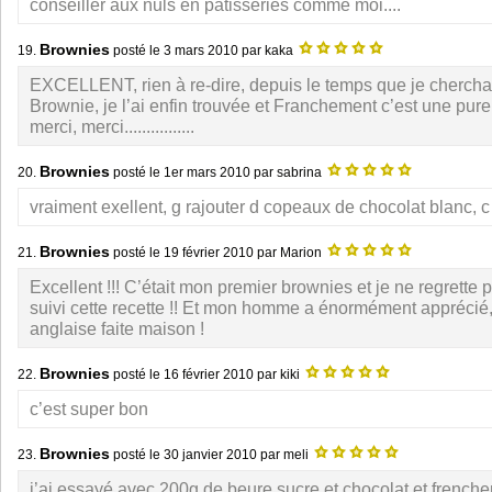
conseiller aux nuls en patisseries comme moi....
Brownies
19.
posté le
3 mars 2010
par kaka
EXCELLENT, rien à re-dire, depuis le temps que je chercha
Brownie, je l’ai enfin trouvée et Franchement c’est une pure
merci, merci................
Brownies
20.
posté le
1er mars 2010
par sabrina
vraiment exellent, g rajouter d copeaux de chocolat blanc, c
Brownies
21.
posté le
19 février 2010
par Marion
Excellent !!! C’était mon premier brownies et je ne regrette p
suivi cette recette !! Et mon homme a énormément apprécié
anglaise faite maison !
Brownies
22.
posté le
16 février 2010
par kiki
c’est super bon
Brownies
23.
posté le
30 janvier 2010
par meli
j’ai essayé avec 200g de beure,sucre et chocolat et frenche