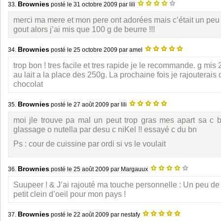
Brownies
33.
posté le
31 octobre 2009
par lili
merci ma mere et mon pere ont adorées mais c’était un peu
gout alors j’ai mis que 100 g de beurre !!!
Brownies
34.
posté le
25 octobre 2009
par amel
trop bon ! tres facile et tres rapide je le recommande. g mis
au lait a la place des 250g. La prochaine fois je rajouterais
chocolat
Brownies
35.
posté le
27 août 2009
par lili
moi jle trouve pa mal un peut trop gras mes apart sa c 
glassage o nutella par desu c niKel !! essayé c du bn
Ps : cour de cuissine par ordi si vs le voulait
Brownies
36.
posté le
25 août 2009
par Margauux
Suupeer ! & J’ai rajouté ma touche personnelle : Un peu de 
petit clein d’oeil pour mon pays !
Brownies
37.
posté le
22 août 2009
par nestafy