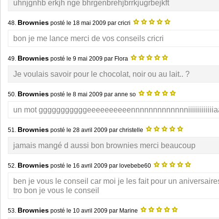
uhnjgnhb erkjh nge bhrgenbrehjbrrkjugrbejkft
Brownies
48.
posté le
18 mai 2009
par cricri
bon je me lance merci de vos conseils cricri
Brownies
49.
posté le
9 mai 2009
par Flora
Je voulais savoir pour le chocolat, noir ou au lait.. ?
Brownies
50.
posté le
8 mai 2009
par anne so
un mot gggggggggggeeeeeeeeeennnnnnnnnnnnniiiiiiiiiiiiiaaaa
Brownies
51.
posté le
28 avril 2009
par christelle
jamais mangé d aussi bon brownies merci beaucoup
Brownies
52.
posté le
16 avril 2009
par lovebebe60
ben je vous le conseil car moi je les fait pour un aniversaires
tro bon je vous le conseil
Brownies
53.
posté le
10 avril 2009
par Marine