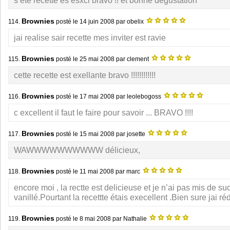
s’ete recette es esxci bravo !! et bonne degustation
Brownies
114.
posté le
14 juin 2008
par obelix
jai realise sair recette mes inviter est ravie
Brownies
115.
posté le
25 mai 2008
par clement
cette recette est exellante bravo !!!!!!!!!!!!
Brownies
116.
posté le
17 mai 2008
par leolebogoss
c excellent il faut le faire pour savoir ... BRAVO !!!!
Brownies
117.
posté le
15 mai 2008
par josette
WAWWWWWWWWWW délicieux,
Brownies
118.
posté le
11 mai 2008
par marc
encore moi , la rectte est delicieuse et je n’ai pas mis de su
vanillé.Pourtant la recettte étais execellent .Bien sure jai réd
Brownies
119.
posté le
8 mai 2008
par Nathalie