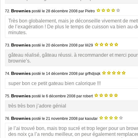
Brownies
72.
posté le
28 décembre 2008
par Pietro
Très bon globalement, mais je déconseille vivement de mettr
de l’exagération ! De plus le temps de cuisson va bien au-d
minutes.
Brownies
73.
posté le
20 décembre 2008
par lili29
gâteau réalisé, gâteau réussi. à recommander et merci pour 
brownie’s.
Brownies
74.
posté le
14 décembre 2008
par grfhdjsqk
super bon ce petit gateau bien calorique !!!
Brownies
75.
posté le
6 décembre 2008
par robert
très très bon j’adore génial
Brownies
76.
posté le
21 novembre 2008
par kaoutar
je l’ai trouvé bon, mais trop sucré et trop leger pour un brown
des noix ça l’a rendu meilleur, on peur également remplacer