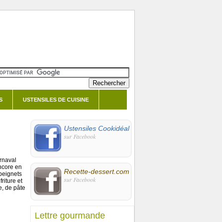
S
USTENSILES DE CUISINE
Ustensiles Cookidéal
sur Facebook
rnaval
encore en
Recette-dessert.com
 beignets
sur Facebook
riture et
e, de pâte
Lettre gourmande