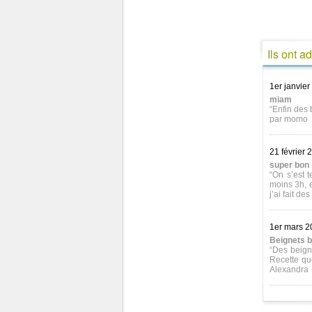
Ils ont a
1er janvier
miam
“Enfin des 
par momo
21 février 
super bon
“On s’est t
moins 3h, e
j’ai fait de
1er mars 2
Beignets b
“Des beign
Recette que
Alexandra