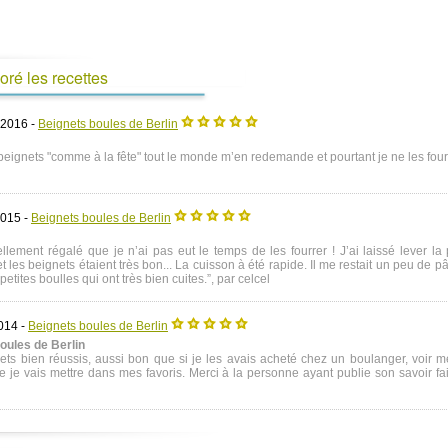
doré les recettes
 2016 -
Beignets boules de Berlin
beignets "comme à la fête" tout le monde m’en redemande et pourtant je ne les four
2015 -
Beignets boules de Berlin
ellement régalé que je n’ai pas eut le temps de les fourrer ! J’ai laissé lever la
t les beignets étaient très bon... La cuisson à été rapide. Il me restait un peu de pâ
s petites boulles qui ont très bien cuites.”, par celcel
014 -
Beignets boules de Berlin
oules de Berlin
ets bien réussis, aussi bon que si je les avais acheté chez un boulanger, voir me
 je vais mettre dans mes favoris. Merci à la personne ayant publie son savoir fai