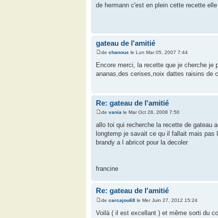
de hermann c'est en plein cette recette elle 
gateau de l'amitié
de
chanous
le Lun Mar 05, 2007 7:44
Encore merci, la recette que je cherche je p
ananas,des cerises,noix dattes raisins de c
Re: gateau de l'amitié
de
vania
le Mar Oct 28, 2008 7:50
allo toi qui recherche la recette de gateau au
longtemp je savait ce qu il fallait mais pas 
brandy a l abricot pour la decoler
francine
Re: gateau de l'amitié
de
carcajou68
le Mer Juin 27, 2012 15:24
Voilà ( il est excellant ) et même sorti du co