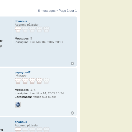
6 messages • Page
1
sur
1
chanous
Apprenti pâtissier
Messages:
5
re
Inscription:
Dim Mar 04, 2007 20:07
 y
papayou47
Pâtissier
Messages:
174
Inscription:
Lun Nov 14, 2005 16:24
Localisation:
france sud ouest
chanous
Apprenti pâtissier
om