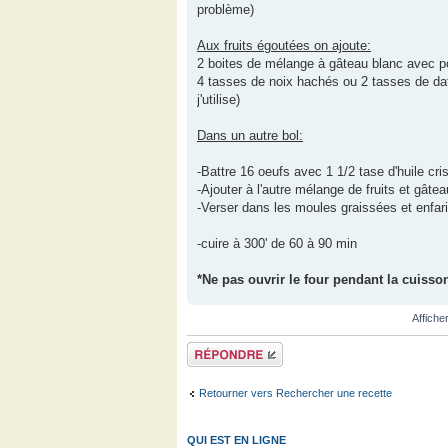
problème)
Aux fruits égoutées on ajoute:
2 boites de mélange à gâteau blanc avec p
4 tasses de noix hachés ou 2 tasses de dat
j'utilise)
Dans un autre bol:
-Battre 16 oeufs avec 1 1/2 tase d'huile cr
-Ajouter à l'autre mélange de fruits et gâte
-Verser dans les moules graissées et enfar
-cuire à 300' de 60 à 90 min
*Ne pas ouvrir le four pendant la cuisson 
Affiche
Répondre
Retourner vers Rechercher une recette
QUI EST EN LIGNE