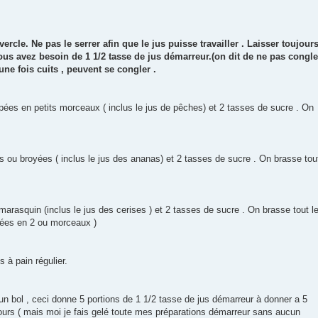
vercle. Ne pas le serrer afin que le jus puisse travailler . Laisser toujour
vous avez besoin de 1 1/2 tasse de jus démarreur.(on dit de ne pas congle
 une fois cuits , peuvent se congler .
ées en petits morceaux ( inclus le jus de pêches) et 2 tasses de sucre . On
 ou broyées ( inclus le jus des ananas) et 2 tasses de sucre . On brasse tou
arasquin (inclus le jus des cerises ) et 2 tasses de sucre . On brasse tout l
upées en 2 ou morceaux )
 à pain régulier.
 un bol , ceci donne 5 portions de 1 1/2 tasse de jus démarreur à donner a 5
 jours ( mais moi je fais gelé toute mes préparations démarreur sans aucun