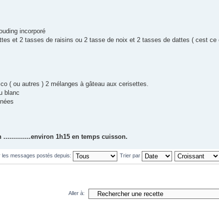
ouding incorporé
tes et 2 tasses de raisins ou 2 tasse de noix et 2 tasses de dattes ( cest ce
isco ( ou autres ) 2 mélanges à gâteau aux cerisettes.
au blanc
inées
..............environ 1h15 en temps cuisson.
r les messages postés depuis:
Trier par
Aller à: