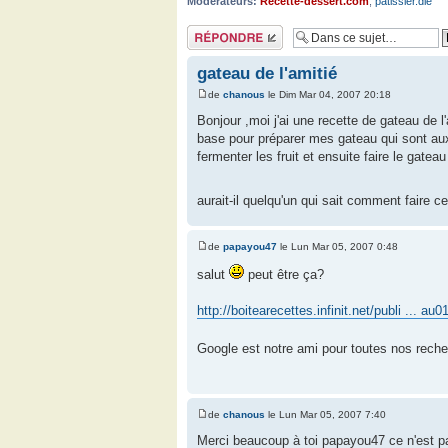
Modérateurs:
Recette-dessert.com
,
patissier.die
Répondre
gateau de l'amitié
de
chanous
le Dim Mar 04, 2007 20:18
Bonjour ,moi j'ai une recette de gateau de l'
base pour préparer mes gateau qui sont aux 
fermenter les fruit et ensuite faire le gatea
aurait-il quelqu'un qui sait comment faire c
de
papayou47
le Lun Mar 05, 2007 0:48
salut
peut être ça?
http://boitearecettes.infinit.net/publi ... au
Google est notre ami pour toutes nos rech
de
chanous
le Lun Mar 05, 2007 7:40
Merci beaucoup à toi papayou47 ce n'est pas