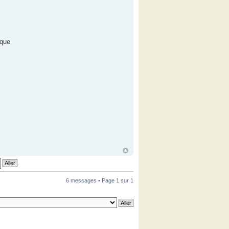
 que
6 messages • Page
1
sur
1