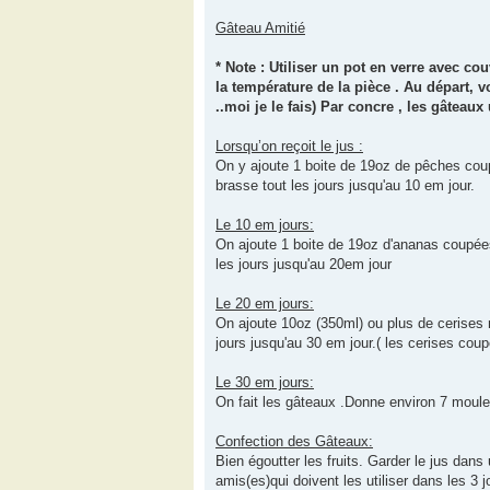
Gâteau Amitié
* Note : Utiliser un pot en verre avec cou
la température de la pièce . Au départ, 
..moi je le fais) Par concre , les gâteaux
Lorsqu’on reçoit le jus :
On y ajoute 1 boite de 19oz de pêches coup
brasse tout les jours jusqu'au 10 em jour.
Le 10 em jours:
On ajoute 1 boite de 19oz d'ananas coupées
les jours jusqu'au 20em jour
Le 20 em jours:
On ajoute 10oz (350ml) ou plus de cerises m
jours jusqu'au 30 em jour.( les cerises co
Le 30 em jours:
On fait les gâteaux .Donne environ 7 moules
Confection des Gâteaux:
Bien égoutter les fruits. Garder le jus dans
amis(es)qui doivent les utiliser dans les 3