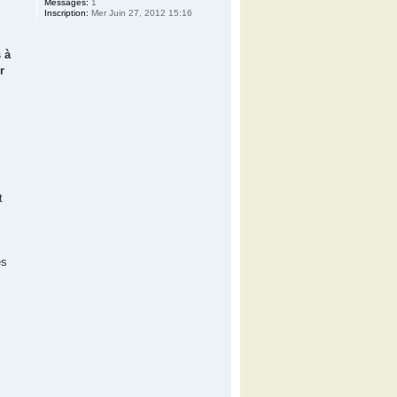
Messages:
1
Inscription:
Mer Juin 27, 2012 15:16
s à
r
t
es